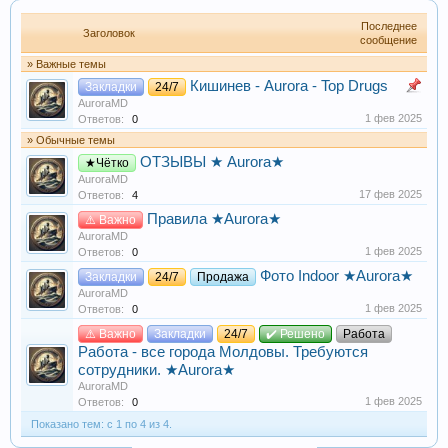
Последнее
Заголовок
сообщение
» Важные темы
Кишинев - Aurora - Top Drugs
Закладки
24/7
AuroraMD
1 фев 2025
Ответов:
0
» Обычные темы
ОТЗЫВЫ ★ Aurora★
★Чётко
AuroraMD
17 фев 2025
Ответов:
4
Правила ★Aurora★
⚠️ Важно
AuroraMD
1 фев 2025
Ответов:
0
Фото Indoor ★Aurora★
Закладки
24/7
Продажа
AuroraMD
1 фев 2025
Ответов:
0
⚠️ Важно
Закладки
24/7
✔️ Решено
Работа
Работа - все города Молдовы. Требуются
сотрудники. ★Aurora★
AuroraMD
1 фев 2025
Ответов:
0
Показано тем: с 1 по 4 из 4.