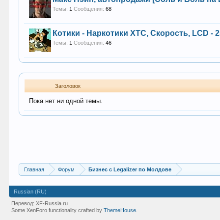
Темы:
1
Сообщения:
68
Котики - Наркотики XTC, Скорость, LCD - 
Темы:
1
Сообщения:
46
Заголовок
Пока нет ни одной темы.
Главная
Форум
Бизнес с Legalizer по Молдове
Russian (RU)
Перевод:
XF-Russia.ru
Some XenForo functionality crafted by
ThemeHouse
.