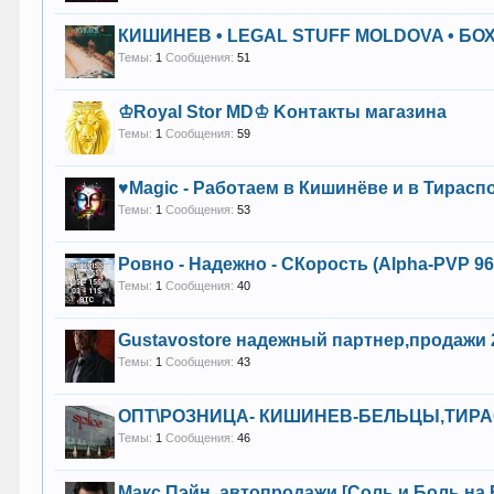
КИШИНЕВ • LEGAL STUFF MOLDOVA • БОХИ
Темы:
1
Сообщения:
51
♔Royal Stor MD♔ Kонтакты магазина
Темы:
1
Сообщения:
59
♥Мagiс - Работаем в Кишинёве и в Тирасп
Темы:
1
Сообщения:
53
Ровно - Надежно - CКорость (Alpha-PVP 9
Темы:
1
Сообщения:
40
Gustavostore надежный партнер,продажи 
Темы:
1
Сообщения:
43
ОПТ\РОЗНИЦА- КИШИНЕВ-БЕЛЬЦЫ,ТИРА
Темы:
1
Сообщения:
46
Макс Пэйн, автопродажи [Соль и Боль на 