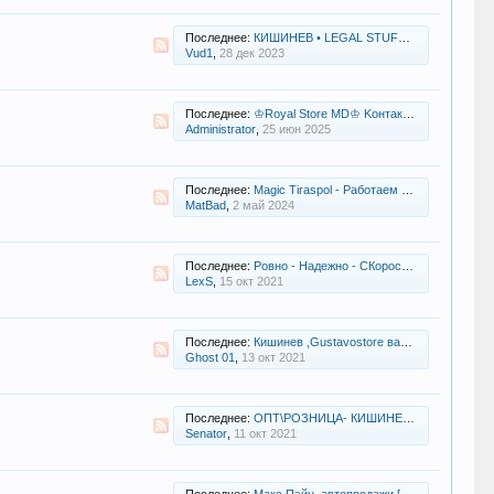
Последнее:
КИШИНЕВ • LEGAL STUFF MOLDOVA • БОХИ • ХИМ • СК • ОПТ
Vud1
,
28 дек 2023
Последнее:
♔Royal Store MD♔ Kонтакты магазина
Administrator
,
25 июн 2025
Последнее:
Мagiс Tiraspol - Работаем в Кишинёве и в Тирасполе
MatBad
,
2 май 2024
Последнее:
Ровно - Надежно - CКорость (Alpha-PVP БЕЛЫЙ) - продажи 24/7 MAD MAX
LexS
,
15 окт 2021
Последнее:
Кишинев ,Gustavostore ваш надежный партнер! Продажи 24/7
Ghost 01
,
13 окт 2021
Последнее:
ОПТ\РОЗНИЦА- КИШИНЕВ-БЕЛЬЦЫ,ТИРАСПОЛЬ, ПРОБЫ,РАБОТА,КОНКУРСЫ, @MDSpice_23
Senator
,
11 окт 2021