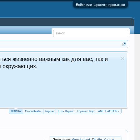
Войти или зарегистрироваться
ться жизненно важным как для вас, так и
ля окружающих.
ВОЙНА
CrocoDealer
hajime
Есть Варик
Imperia Shop
AMF FACTORY
Последнее:
Wonderland. Прайс, Контакты магазина.