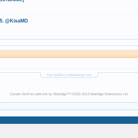
25. @KisaMD
Настройки отображения тем
Certain
XenForo add-ons by Waindigo
™ ©2011-2013
Waindigo Enterprises Ltd
.