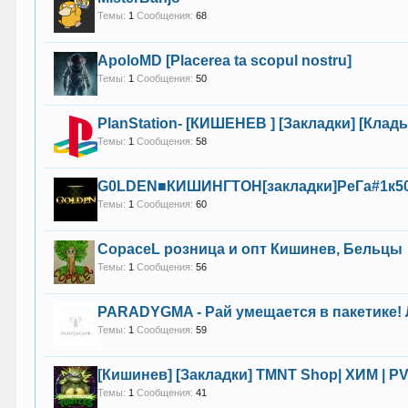
Темы:
1
Сообщения:
68
ApoloMD [Placerea ta scopul nostru]
Темы:
1
Сообщения:
50
PlanStation- [КИШЕНЕВ ] [Закладки] [Кла
Темы:
1
Сообщения:
58
G0LDEN■КИШИНГТОН[закладки]РеГа#1к
Темы:
1
Сообщения:
60
CopaceL розница и опт Кишинев, Бельцы
Темы:
1
Сообщения:
56
PARADYGMA - Рай умещается в пакетике! 
Темы:
1
Сообщения:
59
[Кишинев] [Закладки] TMNT Shop| ХИМ | P
Темы:
1
Сообщения:
41