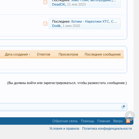
Последнее:
Макс Пэйн, автопродажи [Соль и Боль на Ботанике]
DeadOK
,
21 янв 2023
Последнее:
Котики - Наркотики XTC, Скорость, LCD - 25. @Kisa_MD
Dodik
,
1 июн 2020
Дата создания ↑
Ответов
Просмотров
Последнее сообщение
(Вы должны войти или зарегистрироваться, чтобы разместить сообщение.)
Обратная связь
Помощь
Главная
Вверх
Условия и правила
Политика конфиденциальности