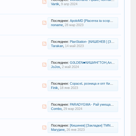
Vartik
,
9 апр 2024
Последнее:
ApoloMD [Placerea ta scopul nostru]
noname
,
28 мар 2023
Последнее:
PlanStation- [КИШЕНЕВ ] [Закладки] [Клады готовые и горячие ] PS ШОП - Усиль свои ощущения
Tarakan
,
14 май 2023
Последнее:
G0LDEN■КИШИНГТОН,Альфа(ск)[закладки]РеГа#1к50■МаРкИ#nbome》{КАЧЕСТВО}[ТРЕБУЕТСЯ КУРЬЕР]
JoJos
,
2 май 2024
Последнее:
CopaceL розница и опт Кишинев, Бельцы.
Finik
,
18 янв 2023
Последнее:
PARADYGMA - Рай умещается в пакетике! Лучшее качество в Кишиневе.
Combo
,
29 мар 2024
Последнее:
[Кишинев] [Закладки] TMNT Shop| ХИМ | PVP |БОХИ | МЕФ | Розница
Maryjane
,
26 янв 2023