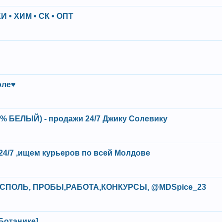
 • ХИМ • СК • ОПТ
оле♥
6% БЕЛЫЙ) - продажи 24/7 Джику Солевику
24/7 ,ищем курьеров по всей Молдове
СПОЛЬ, ПРОБЫ,РАБОТА,КОНКУРСЫ, @MDSpice_23
Ботанике]