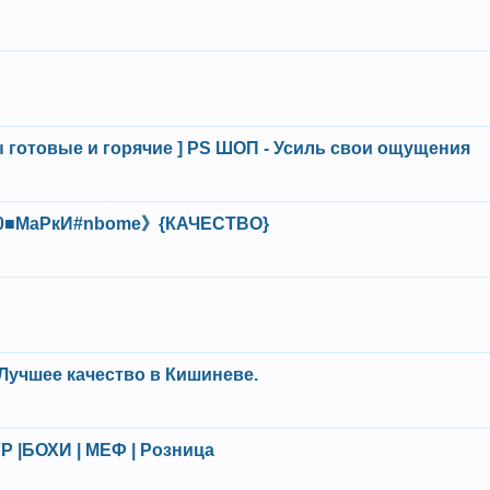
ды готовые и горячие ] PS ШОП - Усиль свои ощущения
50■МаРкИ#nbome》{КАЧЕСТВО}
Лучшее качество в Кишиневе.
VP |БОХИ | МЕФ | Розница