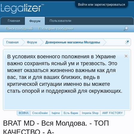
Войти или зарегистрироваться
Главная
Пользователи
Форум
Поиск сообщений
Последние сообщения
Главная
Форум
Доверенные магазины Молдовы
В условиях военного положения в Украине
важно сохранять ясный ум и трезвость. Это
может оказаться жизненно важным как для
вас, так и для ваших близких, ведь в
критической ситуации именно вы можете
стать опорой и поддержкой для окружающих.
ВОЙНА
CrocoDealer
hajime
Есть Варик
Imperia Shop
AMF FACTORY
BRAT MD - Вся Молдова. - ТОП
КАЧЕСТВО - A-