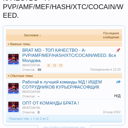
PVP/AMF/MEF/HASH/XTC/COCAIN/W
EED.
Последнее
Заголовок ↓
сообщение
» Важные темы
BRAT MD - ТОП КАЧЕСТВО - A-
PVP/AMF/MEF/HASH/XTC/COCAIN/WEED. Вся
Молдова.
BRATDAYSK
...
11
12
13
Понедельник в 12:33
Ответов:
89
» Обычные темы
Работай в лучшей команды МД ! ИЩЕМ
СОТРУДНИКОВ КУРЬЕР/ФАСОФЩИК
BRATDAYSK
Н/Д
Ответов:
–
ОПТ ОТ КОМАНДЫ БРАТА !
BRATDAYSK
16 мар 2022
Ответов:
0
Показано тем: с 1 по 2 из 2.
Настройки отображения тем