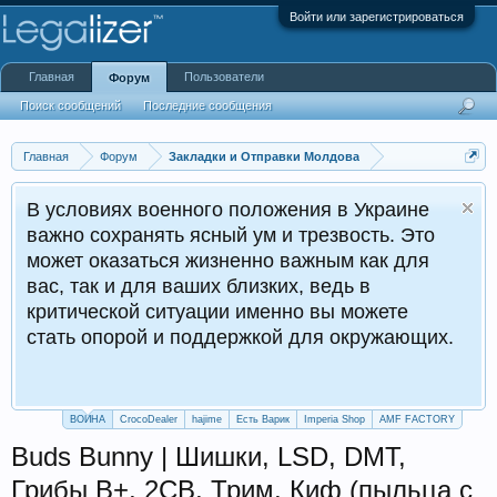
Войти или зарегистрироваться
Главная
Пользователи
Форум
Поиск сообщений
Последние сообщения
Главная
Форум
Закладки и Отправки Молдова
В условиях военного положения в Украине
важно сохранять ясный ум и трезвость. Это
может оказаться жизненно важным как для
вас, так и для ваших близких, ведь в
критической ситуации именно вы можете
стать опорой и поддержкой для окружающих.
ВОЙНА
CrocoDealer
hajime
Есть Варик
Imperia Shop
AMF FACTORY
Buds Bunny | Шишки, LSD, DMT,
Грибы B+, 2СB, Трим, Киф (пыльца с