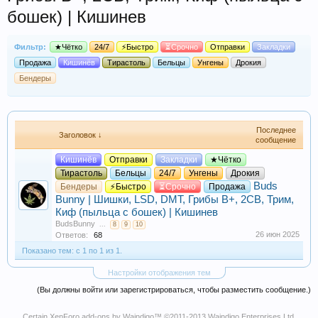
бошек) | Кишинев
Фильтр:
★Чётко
24/7
⚡Быстро
⏳Срочно
Отправки
Закладки
Продажа
Кишинёв
Тирастоль
Бельцы
Унгены
Дрокия
Бендеры
Последнее
Заголовок ↓
сообщение
Кишинёв
Отправки
Закладки
★Чётко
Тирастоль
Бельцы
24/7
Унгены
Дрокия
Buds
Бендеры
⚡Быстро
⏳Срочно
Продажа
Bunny | Шишки, LSD, DMT, Грибы B+, 2СB, Трим,
Киф (пыльца с бошек) | Кишинев
BudsBunny
...
8
9
10
26 июн 2025
Ответов:
68
Показано тем: с 1 по 1 из 1.
Настройки отображения тем
(Вы должны войти или зарегистрироваться, чтобы разместить сообщение.)
Certain
XenForo add-ons by Waindigo
™ ©2011-2013
Waindigo Enterprises Ltd
.