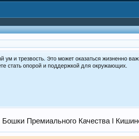
CrocoDealer
Кру
Бошки Премиального Качества l Кишин