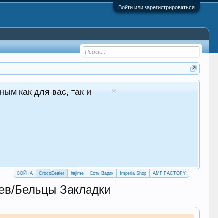
Войти или зарегистрироваться
 - №1 в Молдове Сайт авто продаж
глосуточные продажи 24/7
crocodealer.top
ПЕРЕЙТИ НА САЙТ
ТЕЛЕГРАМ БОТ
ВОЙНА
CrocoDealer
hajime
Есть Варик
Imperia Shop
AMF FACTORY
ев/Бельцы Закладки