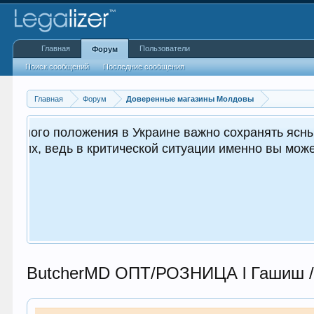
Главная
Пользователи
Форум
Поиск сообщений
Последние сообщения
Главная
Форум
Доверенные магазины Молдовы
о важным как для вас, так и
х.
ButcherMD ОПТ/РОЗНИЦА l Гашиш / 