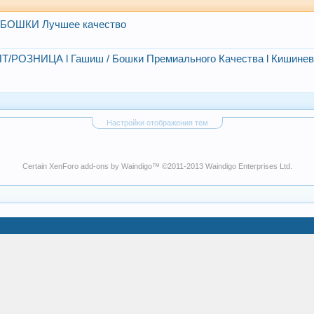
/БОШКИ Лучшее качество
Т/РОЗНИЦА l Гашиш / Бошки Премиального Качества l Кишине
Настройки отображения тем
Certain
XenForo add-ons by Waindigo
™ ©2011-2013
Waindigo Enterprises Ltd
.