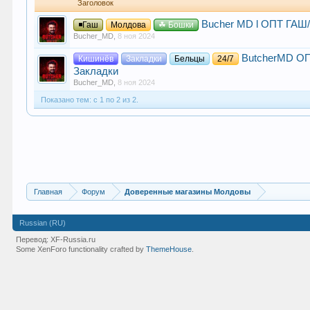
Заголовок
Bucher MD l ОПТ ГАШ
◾Гаш
Молдова
☘ Бошки
Bucher_MD
,
8 ноя 2024
ButcherMD ОП
Кишинёв
Закладки
Бельцы
24/7
Закладки
Bucher_MD
,
8 ноя 2024
Показано тем: с 1 по 2 из 2.
Главная
Форум
Доверенные магазины Молдовы
Russian (RU)
Перевод:
XF-Russia.ru
Some XenForo functionality crafted by
ThemeHouse
.