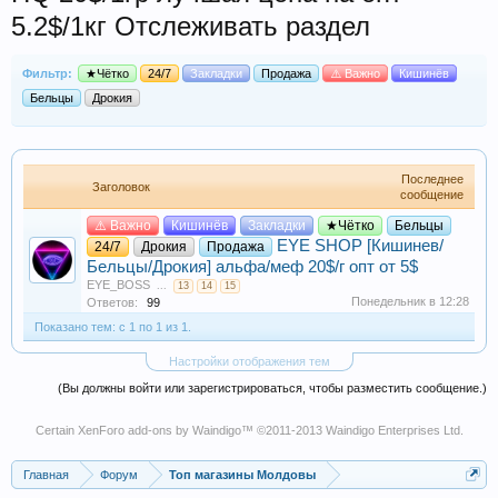
5.2$/1кг Отслеживать раздел
Фильтр:
★Чётко
24/7
Закладки
Продажа
⚠️ Важно
Кишинёв
Бельцы
Дрокия
Последнее
Заголовок
сообщение
⚠️ Важно
Кишинёв
Закладки
★Чётко
Бельцы
EYE SHOP [Кишинев/
24/7
Дрокия
Продажа
Бельцы/Дрокия] альфа/меф 20$/г опт от 5$
EYE_BOSS
...
13
14
15
Понедельник в 12:28
Ответов:
99
Показано тем: с 1 по 1 из 1.
Настройки отображения тем
(Вы должны войти или зарегистрироваться, чтобы разместить сообщение.)
Certain
XenForo add-ons by Waindigo
™ ©2011-2013
Waindigo Enterprises Ltd
.
Главная
Форум
Топ магазины Молдовы