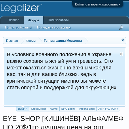
Войти или зарегистрироваться
Главная
Пользователи
Форум
Поиск сообщений
Последние сообщения
Главная
Форум
Топ магазины Молдовы
В условиях военного положения в Украине
важно сохранять ясный ум и трезвость. Это
может оказаться жизненно важным как для
вас, так и для ваших близких, ведь в
критической ситуации именно вы можете
стать опорой и поддержкой для окружающих.
ВОЙНА
CrocoDealer
hajime
Есть Варик
Imperia Shop
AMF FACTORY
EYE_SHOP [КИШИНЁВ] АЛЬФА/МЕФ
HQ 20$/1гр лучшая цена на опт