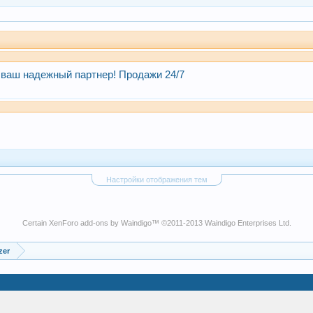
 ваш надежный партнер! Продажи 24/7
Настройки отображения тем
Certain
XenForo add-ons by Waindigo
™ ©2011-2013
Waindigo Enterprises Ltd
.
zer