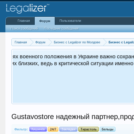
Главная
Пользователи
Форум
Поиск сообщений
Последние сообщения
Главная
Форум
Бизнес с Legalizer по Молдове
Бизнес с Legali
 важным как для вас, так и
.
Gustavostore надежный партнер,про
Фильтр:
Кишинёв
24/7
Закладки
Тирастоль
Бельцы