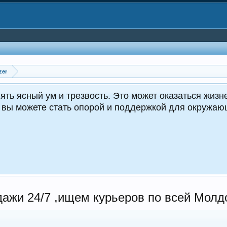
zer
CrocoDealer
Кру
дажи 24/7 ,ищем курьеров по всей Молд