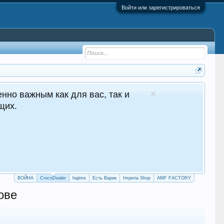
Войти или зарегистрироваться
 - №1 в Молдове Сайт авто продаж
глосуточные продажи 24/7
crocodealer.top
ПЕРЕЙТИ НА САЙТ
ТЕЛЕГРАМ БОТ
ВОЙНА
CrocoDealer
hajime
Есть Варик
Imperia Shop
AMF FACTORY
ове