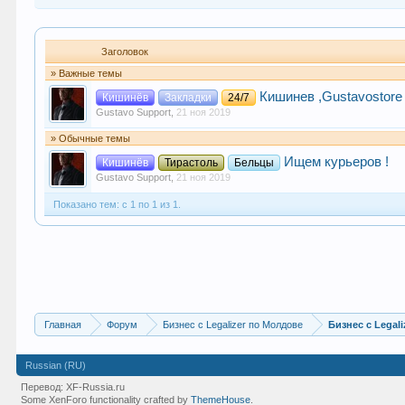
Заголовок
» Важные темы
Кишинев ,Gustavostore
Кишинёв
Закладки
24/7
Gustavo Support
,
21 ноя 2019
» Обычные темы
Ищем курьеров !
Кишинёв
Тирастоль
Бельцы
Gustavo Support
,
21 ноя 2019
Показано тем: с 1 по 1 из 1.
Главная
Форум
Бизнес с Legalizer по Молдове
Бизнес с Legali
Russian (RU)
Перевод:
XF-Russia.ru
Some XenForo functionality crafted by
ThemeHouse
.