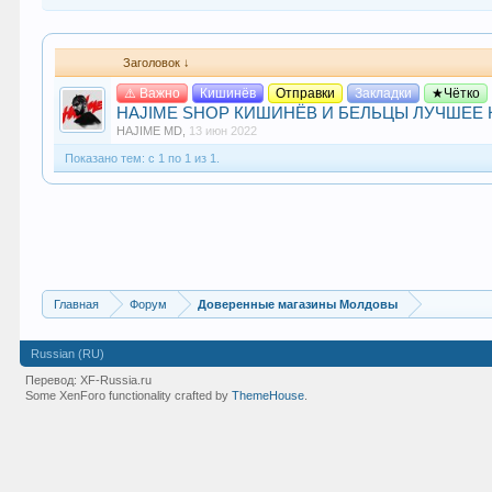
Заголовок ↓
⚠️ Важно
Кишинёв
Отправки
Закладки
★Чётко
HAJIME SHOP КИШИНЁВ И БЕЛЬЦЫ ЛУЧШЕЕ КАЧЕ
HAJIME MD
,
13 июн 2022
Показано тем: с 1 по 1 из 1.
Главная
Форум
Доверенные магазины Молдовы
Russian (RU)
Перевод:
XF-Russia.ru
Some XenForo functionality crafted by
ThemeHouse
.