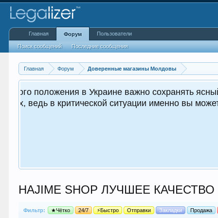
Главная
Пользователи
Форум
Поиск сообщений
Последние сообщения
Главная
Форум
Доверенные магазины Молдовы
ным как для вас, так и
HAJIME SHOP ЛУЧШЕЕ КАЧЕСТВО 
Фильтр:
★Чётко
24/7
⚡Быстро
Отправки
Закладки
Продажа