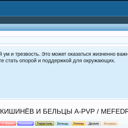
CrocoDealer - №
Круглос
КИШИНЁВ И БЕЛЬЦЫ A-PVP / MEFED
⚠️ Важно
Кишинёв
Тирастоль
Бельцы
Унгены
Дрокия
Бендеры