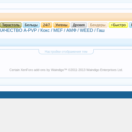
Тирастоль
Бельцы
24/7
Унгены
Дрокия
Бендеры
⚡Быстро
СТВО A-PVP / Кокс / MEF / АМФ / WEED / Гаш
Настройки отображения тем
Certain
XenForo add-ons by Waindigo
™ ©2011-2013
Waindigo Enterprises Ltd
.