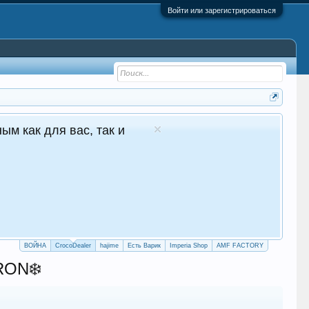
Войти или зарегистрироваться
1 в Молдове Сайт авто продаж
уточные продажи 24/7
crocodealer.top
ПЕРЕЙТИ НА САЙТ
ТЕЛЕГРАМ БОТ
ВОЙНА
CrocoDealer
hajime
Есть Варик
Imperia Shop
AMF FACTORY
RON❄️