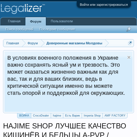
Войти или зарегистрироваться
Главная
Пользователи
Форум
Поиск сообщений
Последние сообщения
Главная
Форум
Доверенные магазины Молдовы
В условиях военного положения в Украине
важно сохранять ясный ум и трезвость. Это
может оказаться жизненно важным как для
вас, так и для ваших близких, ведь в
критической ситуации именно вы можете
стать опорой и поддержкой для окружающих.
ВОЙНА
CrocoDealer
hajime
Есть Варик
Imperia Shop
AMF FACTORY
HAJIME SHOP ЛУЧШЕЕ КАЧЕСТВО
КИШИНЁВ И БЕЛЬЦЫ A-PVP /