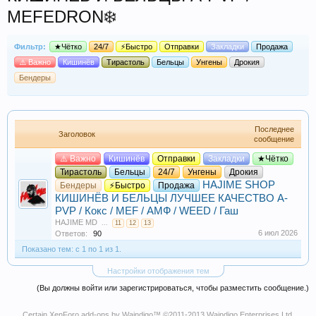
MEFEDRON❄️
Фильтр:
★Чётко
24/7
⚡Быстро
Отправки
Закладки
Продажа
⚠️ Важно
Кишинёв
Тирастоль
Бельцы
Унгены
Дрокия
Бендеры
Последнее
Заголовок
сообщение
⚠️ Важно
Кишинёв
Отправки
Закладки
★Чётко
Тирастоль
Бельцы
24/7
Унгены
Дрокия
HAJIME SHOP
Бендеры
⚡Быстро
Продажа
КИШИНЁВ И БЕЛЬЦЫ ЛУЧШЕЕ КАЧЕСТВО A-
PVP / Кокс / MEF / АМФ / WEED / Гаш
HAJIME MD
...
11
12
13
6 июл 2026
Ответов:
90
Показано тем: с 1 по 1 из 1.
Настройки отображения тем
(Вы должны войти или зарегистрироваться, чтобы разместить сообщение.)
Certain
XenForo add-ons by Waindigo
™ ©2011-2013
Waindigo Enterprises Ltd
.