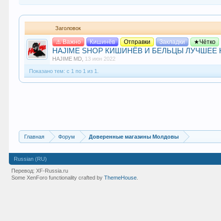
Заголовок
⚠️ Важно
Кишинёв
Отправки
Закладки
★Чётко
HAJIME SHOP КИШИНЁВ И БЕЛЬЦЫ ЛУЧШЕЕ КАЧЕ
HAJIME MD
,
13 июн 2022
Показано тем: с 1 по 1 из 1.
Главная
Форум
Доверенные магазины Молдовы
Russian (RU)
Перевод:
XF-Russia.ru
Some XenForo functionality crafted by
ThemeHouse
.