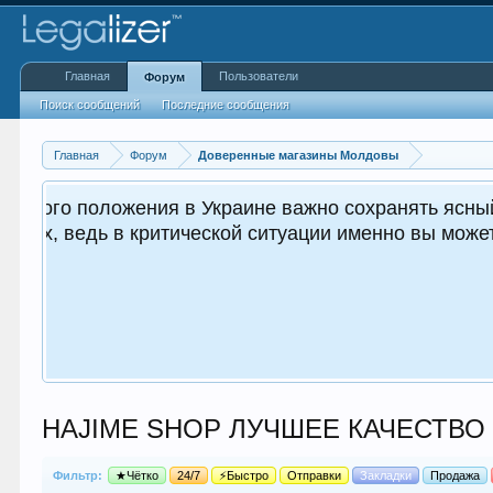
Главная
Пользователи
Форум
Поиск сообщений
Последние сообщения
Главная
Форум
Доверенные магазины Молдовы
 важным как для вас, так и
.
HAJIME SHOP ЛУЧШЕЕ КАЧЕСТВО 
Фильтр:
★Чётко
24/7
⚡Быстро
Отправки
Закладки
Продажа