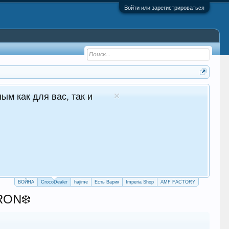
Войти или зарегистрироваться
 - №1 в Молдове Сайт авто продаж
глосуточные продажи 24/7
crocodealer.top
ПЕРЕЙТИ НА САЙТ
ТЕЛЕГРАМ БОТ
ВОЙНА
CrocoDealer
hajime
Есть Варик
Imperia Shop
AMF FACTORY
RON❄️