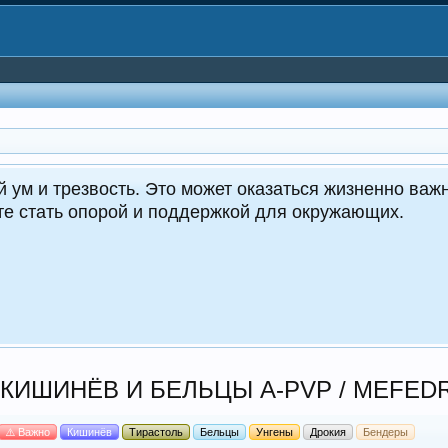
CrocoDealer
Кру
КИШИНЁВ И БЕЛЬЦЫ A-PVP / MEFED
⚠️ Важно
Кишинёв
Тирастоль
Бельцы
Унгены
Дрокия
Бендеры