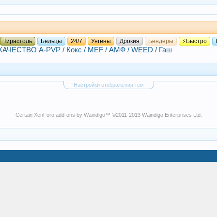
Тирастоль
Бельцы
24/7
Унгены
Дрокия
Бендеры
⚡Быстро
СТВО A-PVP / Кокс / MEF / АМФ / WEED / Гаш
Настройки отображения тем
Certain
XenForo add-ons by Waindigo
™ ©2011-2013
Waindigo Enterprises Ltd
.