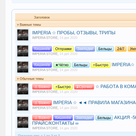
Заголовок
» Важные темы
IMPERIA ☆ ПРОБЫ, ОТЗЫВЫ, ТРИПЫ
IMPERIA STORE
,
14 дек 2020
Кишинёв
Отправки
Закладки
Бельцы
24/7
Ун
IMPERIA STORE
,
14 дек 2020
IMPERIA☆ М
Кишинёв
★Чётко
Бельцы
⚡Быстро
IMPERIA STORE
,
14 дек 2020
» Обычные темы
☆ РАБОТА В КОМ
⚠️ Важно
⚡Быстро
⏳Срочно
IMPERIA STORE
,
14 дек 2020
IMPERIA ☆ ◄◄ ПРАВИЛА МАГАЗИН
⚠️ Важно
IMPERIA STORE
,
14 дек 2020
АКЦИЯ -5
⚠️ Важно
Кишинёв
Закладки
Бельцы
ПРАЙС/КОНТАКТЫ ∞
IMPERIA STORE
,
14 дек 2020
Показано тем: с 1 по 3 из 3.