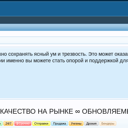
но сохранять ясный ум и трезвость. Это может оказа
ции именно вы можете стать опорой и поддержкой д
 ТОП КАЧЕСТВО НА РЫНКЕ ∞ ОБНОВЛЯ
о
24/7
⏳Срочно
Отправки
Продажа
Унгены
Дрокия
Бендеры