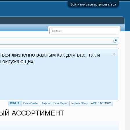
Войти или зарегистрироваться
ться жизненно важным как для вас, так и
ля окружающих.
ВОЙНА
CrocoDealer
hajime
Есть Варик
Imperia Shop
AMF FACTORY
ЕМЫЙ АССОРТИМЕНТ