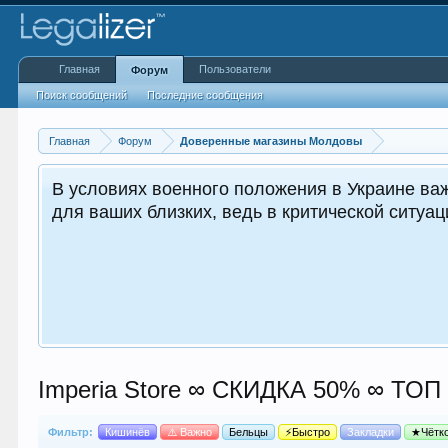
Главная
Пользователи
Форум
Поиск сообщений
Последние сообщения
Главная
Форум
Доверенные магазины Молдовы
В условиях военного положения в Украине важ
для ваших близких, ведь в критической ситуа
Imperia Store ∞ СКИДКА 50% ∞
Фильтр:
Кишинёв
⚠️ Важно
Бельцы
⚡Быстро
Закладки
★Чётк