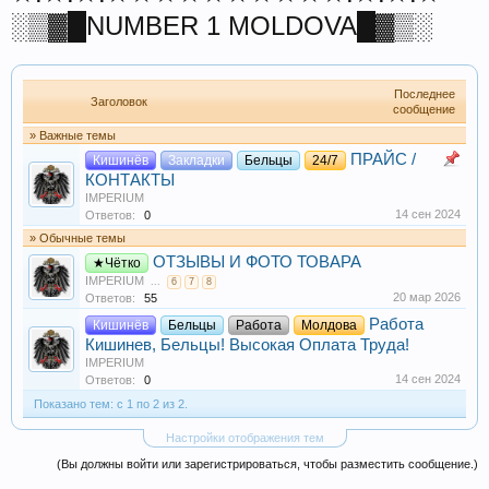
░▒▓█NUMBER 1 MOLDOVA█▓▒░
Последнее
Заголовок
сообщение
» Важные темы
ПРАЙС /
Кишинёв
Закладки
Бельцы
24/7
КОНТАКТЫ
IMPERIUM
14 сен 2024
Ответов:
0
» Обычные темы
ОТЗЫВЫ И ФОТО ТОВАРА
★Чётко
IMPERIUM
...
6
7
8
20 мар 2026
Ответов:
55
Работа
Кишинёв
Бельцы
Работа
Молдова
Кишинев, Бельцы! Высокая Оплата Труда!
IMPERIUM
14 сен 2024
Ответов:
0
Показано тем: с 1 по 2 из 2.
Настройки отображения тем
(Вы должны войти или зарегистрироваться, чтобы разместить сообщение.)