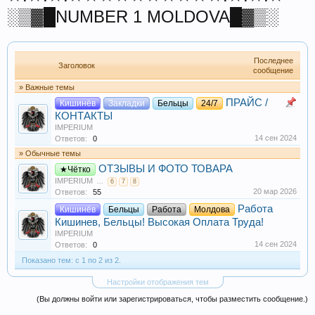
░▒▓█NUMBER 1 MOLDOVA█▓▒░
Последнее
Заголовок
сообщение
» Важные темы
ПРАЙС /
Кишинёв
Закладки
Бельцы
24/7
КОНТАКТЫ
IMPERIUM
14 сен 2024
Ответов:
0
» Обычные темы
ОТЗЫВЫ И ФОТО ТОВАРА
★Чётко
IMPERIUM
...
6
7
8
20 мар 2026
Ответов:
55
Работа
Кишинёв
Бельцы
Работа
Молдова
Кишинев, Бельцы! Высокая Оплата Труда!
IMPERIUM
14 сен 2024
Ответов:
0
Показано тем: с 1 по 2 из 2.
Настройки отображения тем
(Вы должны войти или зарегистрироваться, чтобы разместить сообщение.)