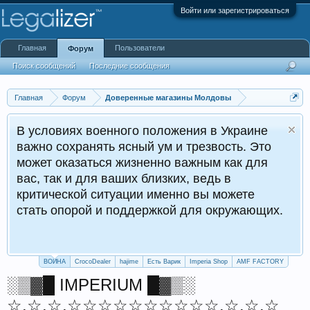
Войти или зарегистрироваться
Главная
Пользователи
Форум
Поиск сообщений
Последние сообщения
Главная
Форум
Доверенные магазины Молдовы
В условиях военного положения в Украине
важно сохранять ясный ум и трезвость. Это
может оказаться жизненно важным как для
вас, так и для ваших близких, ведь в
критической ситуации именно вы можете
стать опорой и поддержкой для окружающих.
ВОЙНА
CrocoDealer
hajime
Есть Варик
Imperia Shop
AMF FACTORY
░▒▓█ IMPERIUM █▓▒░
☆.☆.☆.☆☆☆☆☆☆☆☆☆☆.☆.☆.☆