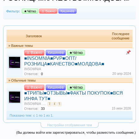
Фильтр:
★Чётко
⚠️ Важно
Кишинёв
Последнее
Заголовок
сообщение
» Важные темы
⚠️ Важно
Кишинёв
★Чётко
■INSOMNIA■PVP■ОПТ/
РОЗНИЦА■КАЧЕСТВО■МОЛДОВА■
INSOMNIA
20 апр 2024
Ответов:
0
» Обычные темы
⚠️ Важно
Кишинёв
★Чётко
■ТРИПЫ■ОТЗЫВЫ■ФАКТЫ ПОКУПОК■ВСЯ
ИНФА ТУТ■
INSOMNIA
...
3
4
5
15 июн 2026
Ответов:
33
Показано тем: с 1 по 1 из 1.
Настройки отображения тем
(Вы должны войти или зарегистрироваться, чтобы разместить сообщение.)