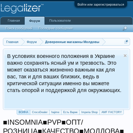
Войти или зарегистрироваться
Главная
Пользователи
Форум
Поиск сообщений
Последние сообщения
Главная
Форум
Доверенные магазины Молдовы
В условиях военного положения в Украине
важно сохранять ясный ум и трезвость. Это
может оказаться жизненно важным как для
вас, так и для ваших близких, ведь в
критической ситуации именно вы можете
стать опорой и поддержкой для окружающих.
ВОЙНА
CrocoDealer
hajime
Есть Варик
Imperia Shop
AMF FACTORY
■INSOMNIA■PVP■ОПТ/
РОЗНИЦА■КАЧЕСТВО■МОЛДОВА■