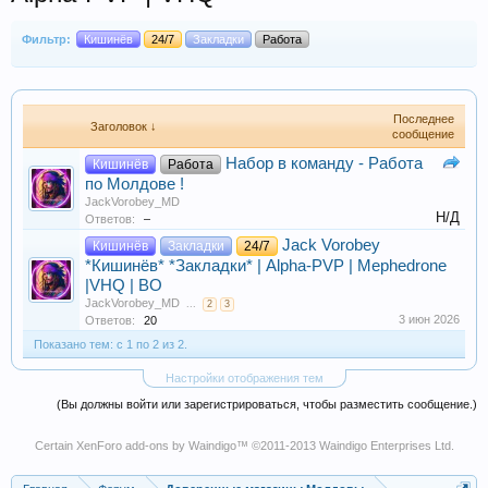
Фильтр:
Кишинёв
24/7
Закладки
Работа
Последнее
Заголовок ↓
сообщение
Набор в команду - Работа
Кишинёв
Работа
по Молдове !
JackVorobey_MD
Н/Д
Ответов:
–
Jack Vorobey
Кишинёв
Закладки
24/7
*Кишинёв* *Закладки* | Alpha-PVP | Mephedrone
|VHQ | BO
JackVorobey_MD
...
2
3
3 июн 2026
Ответов:
20
Показано тем: с 1 по 2 из 2.
Настройки отображения тем
(Вы должны войти или зарегистрироваться, чтобы разместить сообщение.)
Certain
XenForo add-ons by Waindigo
™ ©2011-2013
Waindigo Enterprises Ltd
.