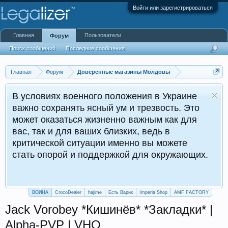
Войти или зарегистрироваться
Главная
Пользователи
Форум
Поиск сообщений
Последние сообщения
Главная
Форум
Доверенные магазины Молдовы
В условиях военного положения в Украине
важно сохранять ясный ум и трезвость. Это
может оказаться жизненно важным как для
вас, так и для ваших близких, ведь в
критической ситуации именно вы можете
стать опорой и поддержкой для окружающих.
ВОЙНА
CrocoDealer
hajime
Есть Варик
Imperia Shop
AMF FACTORY
Jack Vorobey *Кишинёв* *Закладки* |
Alpha-PVP | VHQ