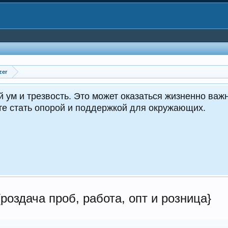
zer
CrocoDealer - №
Круглос
роздача проб, работа, опт и розница}