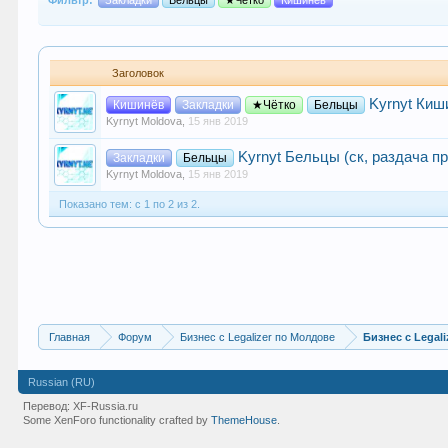
Фильтр:
Закладки
Бельцы
★Чётко
Кишинёв
Заголовок
Kyrnyt Киш
Кишинёв
Закладки
★Чётко
Бельцы
Kyrnyt Moldova
,
15 янв 2019
Kyrnyt Бельцы (ск, раздача п
Закладки
Бельцы
Kyrnyt Moldova
,
15 янв 2019
Показано тем: с 1 по 2 из 2.
Главная
Форум
Бизнес с Legalizer по Молдове
Бизнес с Legali
Russian (RU)
Перевод:
XF-Russia.ru
Some XenForo functionality crafted by
ThemeHouse
.