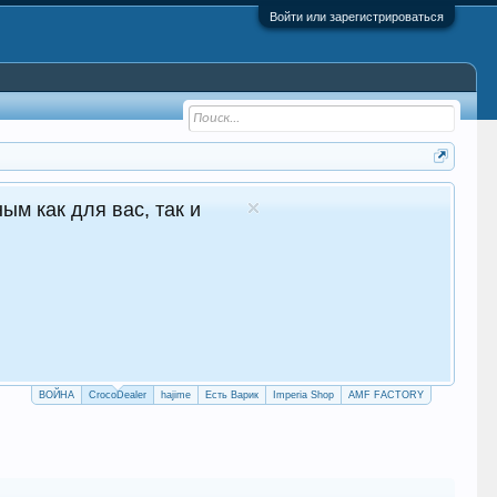
Войти или зарегистрироваться
1 в Молдове Сайт авто продаж
уточные продажи 24/7
crocodealer.top
ПЕРЕЙТИ НА САЙТ
ТЕЛЕГРАМ БОТ
ВОЙНА
CrocoDealer
hajime
Есть Варик
Imperia Shop
AMF FACTORY