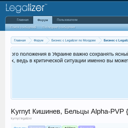
Главная
Пользователи
Форум
Поиск сообщений
Последние сообщения
Главная
Форум
Бизнес с Legalizer по Молдове
Бизнес с Legali
ным как для вас, так и
Kyrnyt Кишинев, Бельцы Alpha-PVP {
kyrnyt legalizer