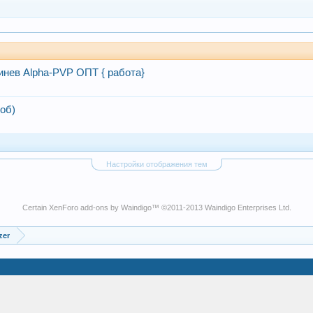
инев Alpha-PVP ОПТ { работа}
роб)
Настройки отображения тем
Certain
XenForo add-ons by Waindigo
™ ©2011-2013
Waindigo Enterprises Ltd
.
zer