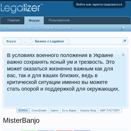
Войти или зарегистрироваться
Главная
Пользователи
Форум
Поиск сообщений
Последние сообщения
Форум
...
Бизнес с Legalizer
В условиях военного положения в Украине
важно сохранять ясный ум и трезвость. Это
может оказаться жизненно важным как для
вас, так и для ваших близких, ведь в
критической ситуации именно вы можете
стать опорой и поддержкой для окружающих.
ВОЙНА
CrocoDealer
hajime
Есть Варик
Imperia Shop
AMF FACTORY
MisterBanjo