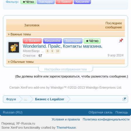
Фильтр:
★Чётко
Закладки
⚠️ Важно
Кишинёв
Последнее
Заголовок
сообщение
» Важные темы
⚠️ Важно
Кишинёв
Закладки
★Чётко
Wonderland. Прайс, Контакты магазина.
MisterBanjo
...
8
9
10
9 апр 2024
Ответов:
67
» Обычные темы
Настройки отображения тем
(Вы должны войти или зарегистрироваться, чтобы разместить сообщение.)
Certain
XenForo add-ons by Waindigo
™ ©2011-2013
Waindigo Enterprises Ltd
.
Форум
...
Бизнес с Legalizer
Russian (RU)
Обратная связь
Помощь
Условия и правила
Политика конфиденциальности
Перевод:
XF-Russia.ru
Some XenForo functionality crafted by
ThemeHouse
.