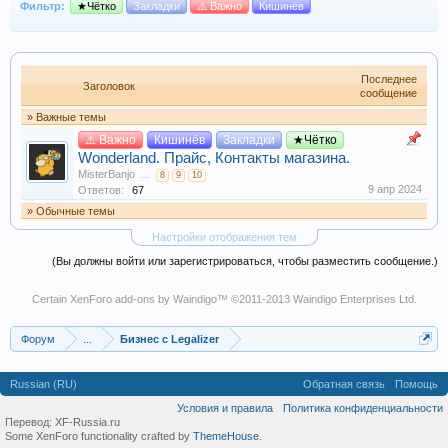
Фильтр:
★Чётко
Закладки
⚠️ Важно
Кишинёв
Последнее
Заголовок
сообщение
» Важные темы
⚠️ Важно
Кишинёв
Закладки
★Чётко
Wonderland. Прайс, Контакты магазина.
MisterBanjo
...
8
9
10
9 апр 2024
Ответов:
67
» Обычные темы
Настройки отображения тем
(Вы должны войти или зарегистрироваться, чтобы разместить сообщение.)
Certain
XenForo add-ons by Waindigo
™ ©2011-2013
Waindigo Enterprises Ltd
.
Форум
...
Бизнес с Legalizer
Russian (RU)
Обратная связь
Помощь
Условия и правила
Политика конфиденциальности
Перевод:
XF-Russia.ru
Some XenForo functionality crafted by
ThemeHouse
.