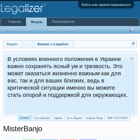
Войти или зарегистрироваться
Главная
Пользователи
Форум
Поиск сообщений
Последние сообщения
Форум
...
Бизнес с Legalizer
В условиях военного положения в Украине
важно сохранять ясный ум и трезвость. Это
может оказаться жизненно важным как для
вас, так и для ваших близких, ведь в
критической ситуации именно вы можете
стать опорой и поддержкой для окружающих.
ВОЙНА
CrocoDealer
hajime
Есть Варик
Imperia Shop
AMF FACTORY
MisterBanjo