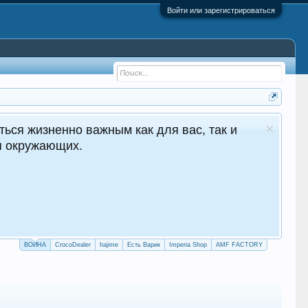
Войти или зарегистрироваться
ться жизненно важным как для вас, так и
ля окружающих.
ВОЙНА
CrocoDealer
hajime
Есть Варик
Imperia Shop
AMF FACTORY