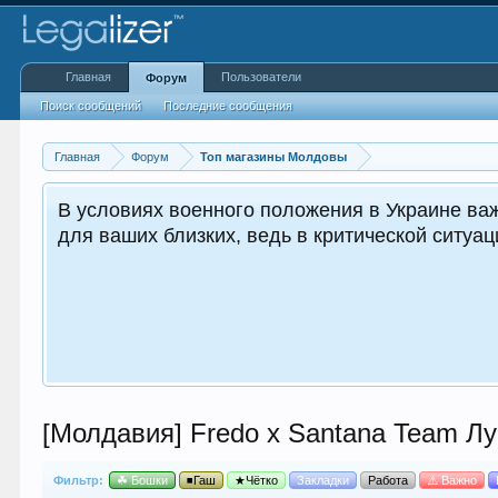
Главная
Пользователи
Форум
Поиск сообщений
Последние сообщения
Главная
Форум
Топ магазины Молдовы
В условиях военного положения в Украине важ
для ваших близких, ведь в критической ситуа
[Молдавия] Fredo x Santana Team 
Фильтр:
☘ Бошки
◾Гаш
★Чётко
Закладки
Работа
⚠️ Важно