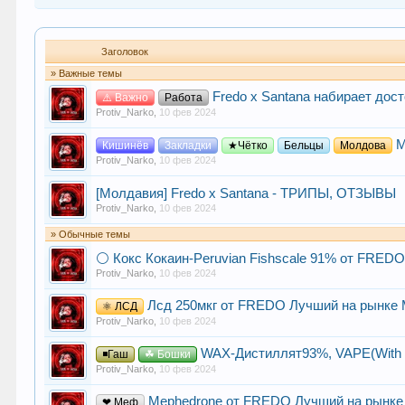
Заголовок
» Важные темы
Fredo x Santana набирает дос
⚠️ Важно
Работа
Protiv_Narko
,
10 фев 2024
М
Кишинёв
Закладки
★Чётко
Бельцы
Молдова
Protiv_Narko
,
10 фев 2024
[Молдавия] Fredo x Santana - ТРИПЫ, ОТЗЫВЫ
Protiv_Narko
,
10 фев 2024
» Обычные темы
⚪ Кокс
Кокаин-Peruvian Fishscale 91% от FRED
Protiv_Narko
,
10 фев 2024
Лсд 250мкг от FREDO Лучший на рынке
⚛ ЛСД
Protiv_Narko
,
10 фев 2024
WAX-Дистиллят93%, VAPE(With T
◾Гаш
☘ Бошки
Protiv_Narko
,
10 фев 2024
Mephedrone от FREDO Лучший на рынк
❤ Меф