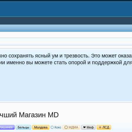
но сохранять ясный ум и трезвость. Это может оказа
ции именно вы можете стать опорой и поддержкой д
Лучший Магазин MD
Кишинёв
Бельцы
Молдова
⚪ Кокс
⭕ МДМА
❤ Меф
⚛ ЛСД