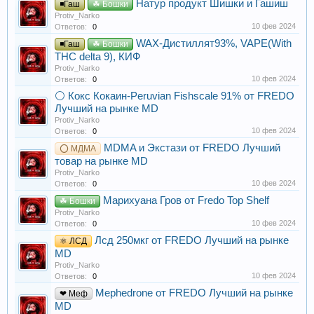
Натур продукт Шишки и Гашиш
◾Гаш
☘ Бошки
Protiv_Narko
10 фев 2024
Ответов:
0
WAX-Дистиллят93%, VAPE(With
◾Гаш
☘ Бошки
THC delta 9), КИФ
Protiv_Narko
10 фев 2024
Ответов:
0
⚪ Кокс
Кокаин-Peruvian Fishscale 91% от FREDO
Лучший на рынке MD
Protiv_Narko
10 фев 2024
Ответов:
0
MDMA и Экстази от FREDO Лучший
⭕ МДМА
товар на рынке MD
Protiv_Narko
10 фев 2024
Ответов:
0
Марихуана Гров от Fredo Top Shelf
☘ Бошки
Protiv_Narko
10 фев 2024
Ответов:
0
Лсд 250мкг от FREDO Лучший на рынке
⚛ ЛСД
MD
Protiv_Narko
10 фев 2024
Ответов:
0
Mephedrone от FREDO Лучший на рынке
❤ Меф
MD