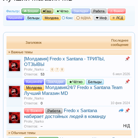
Фильтр:
☘ Бошки
◾Гаш
★Чётко
Закладки
Работа
⚠️ Важно
Кишинёв
Бельцы
Молдова
⚪ Кокс
⭕ МДМА
❤ Меф
⚛ ЛСД
Последнее
Заголовок
сообщение
» Важные темы
[Молдавия] Fredo x Santana - ТРИПЫ,
ОТЗЫВЫ
Protiv_Narko
...
6
7
8
6 июл 2026
Ответов:
53
Кишинёв
Закладки
★Чётко
Бельцы
Молдавия24/7 Fredo x Santana Team
Молдова
Лучший Магазин MD
Protiv_Narko
10 фев 2024
Ответов:
0
Fredo x Santana
⚠️ Важно
Работа
набирает достойных людей в команду
Protiv_Narko
Н/Д
Ответов:
–
» Обычные темы