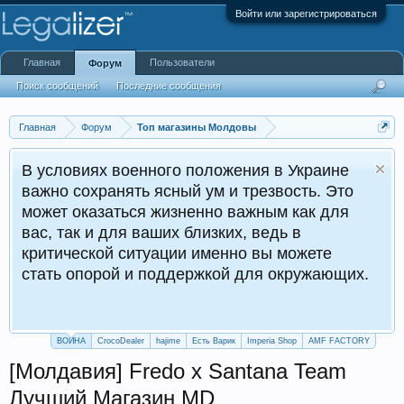
Войти или зарегистрироваться
Главная
Пользователи
Форум
Поиск сообщений
Последние сообщения
Главная
Форум
Топ магазины Молдовы
В условиях военного положения в Украине
важно сохранять ясный ум и трезвость. Это
может оказаться жизненно важным как для
вас, так и для ваших близких, ведь в
критической ситуации именно вы можете
стать опорой и поддержкой для окружающих.
ВОЙНА
CrocoDealer
hajime
Есть Варик
Imperia Shop
AMF FACTORY
[Молдавия] Fredo x Santana Team
Лучший Магазин MD