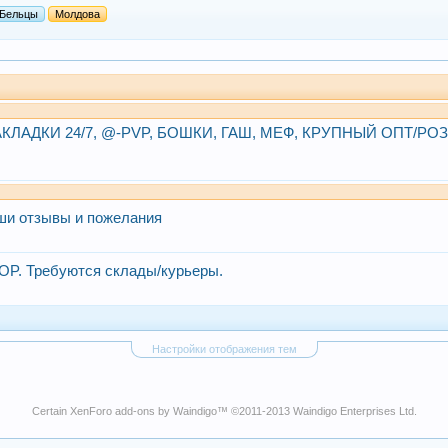
Бельцы
Молдова
КЛАДКИ 24/7, @-PVP, БОШКИ, ГАШ, МЕФ, КРУПНЫЙ ОПТ/РО
ши отзывы и пожелания
P. Требуются склады/курьеры.
Настройки отображения тем
Certain
XenForo add-ons by Waindigo
™ ©2011-2013
Waindigo Enterprises Ltd
.