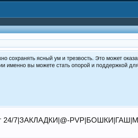
Cr
 24/7|ЗАКЛАДКИ|@-PVP|БОШКИ|ГАШ