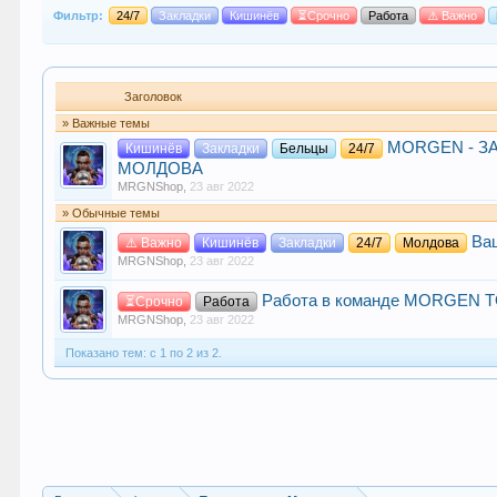
Фильтр:
24/7
Закладки
Кишинёв
⏳Срочно
Работа
⚠️ Важно
Заголовок
» Важные темы
MORGEN - ЗА
Кишинёв
Закладки
Бельцы
24/7
МОЛДОВА
MRGNShop
,
23 авг 2022
» Обычные темы
Ва
⚠️ Важно
Кишинёв
Закладки
24/7
Молдова
MRGNShop
,
23 авг 2022
Работа в команде MORGEN TO
⏳Срочно
Работа
MRGNShop
,
23 авг 2022
Показано тем: с 1 по 2 из 2.