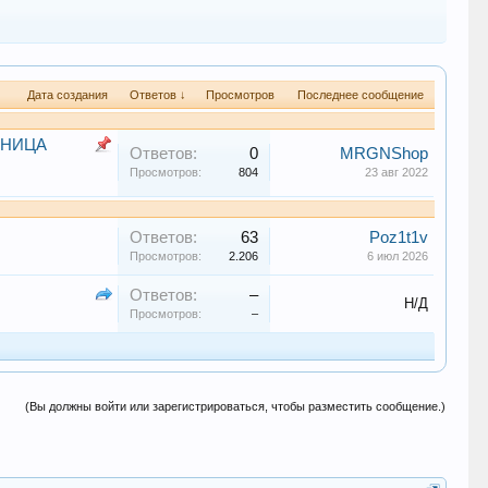
Дата создания
Ответов ↓
Просмотров
Последнее сообщение
ЗНИЦА
Ответов:
0
MRGNShop
Просмотров:
804
23 авг 2022
Ответов:
63
Poz1t1v
Просмотров:
2.206
6 июл 2026
Ответов:
–
Н/Д
Просмотров:
–
(Вы должны войти или зарегистрироваться, чтобы разместить сообщение.)