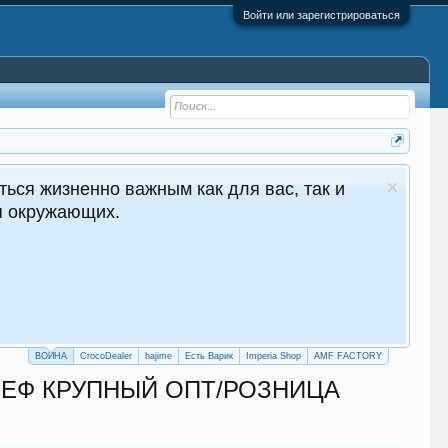
Войти или зарегистрироваться
ocoDealer - №1 в Молдове Сайт авто продаж
Круглосуточные продажи 24/7
crocodealer.top
ПЕРЕЙТИ НА САЙТ
ТЕЛЕГРАМ БОТ
ВОЙНА
CrocoDealer
hajime
Есть Варик
Imperia Shop
AMF FACTORY
|МЕФ КРУПНЫЙ ОПТ/РОЗНИЦА