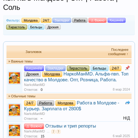
Соль
Фильтр:
Молдова
24/7
Закладки
Работа
⚠️ Важно
Кишинёв
Тирастоль
Бельцы
Дрокия
Последнее
Заголовок
сообщение ↑
» Важные темы
Кишинёв
Закладки
Тирастоль
Бельцы
24/7
НаркоМанMD. Альфа-пвп. Топ
Дрокия
Молдова
качество в Молдове. Опт, Розница, Работа.
NarkoManMD
8 мар 2024
Ответов:
0
» Обычные темы
Работа в Молдове -
24/7
Работа
Молдова
Курьер. Зарплата от 2800$
NarkoManMD
Н/Д
Ответов:
–
Отзывы и трип репорты
⚠️ Важно
NarkoManMD
...
2
3
6 май 2025
Ответов:
15