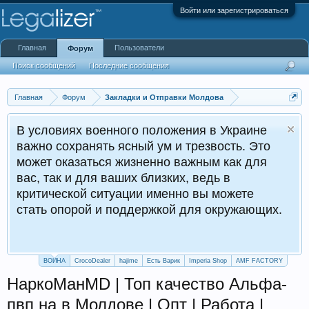
Войти или зарегистрироваться
Главная
Пользователи
Форум
Поиск сообщений
Последние сообщения
Главная
Форум
Закладки и Отправки Молдова
В условиях военного положения в Украине
важно сохранять ясный ум и трезвость. Это
может оказаться жизненно важным как для
вас, так и для ваших близких, ведь в
критической ситуации именно вы можете
стать опорой и поддержкой для окружающих.
ВОЙНА
CrocoDealer
hajime
Есть Варик
Imperia Shop
AMF FACTORY
НаркоМанMD | Топ качество Альфа-
пвп на в Молдове | Опт | Работа |