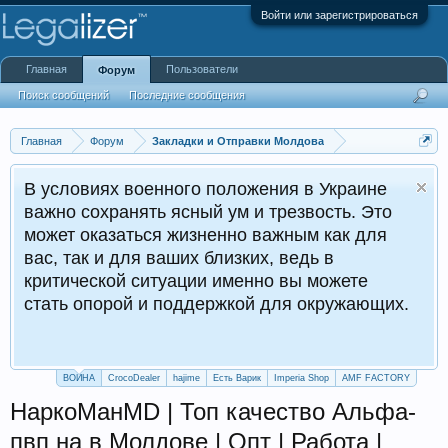
Войти или зарегистрироваться
Главная
Пользователи
Форум
Поиск сообщений
Последние сообщения
Главная
Форум
Закладки и Отправки Молдова
В условиях военного положения в Украине
важно сохранять ясный ум и трезвость. Это
может оказаться жизненно важным как для
вас, так и для ваших близких, ведь в
критической ситуации именно вы можете
стать опорой и поддержкой для окружающих.
ВОЙНА
CrocoDealer
hajime
Есть Варик
Imperia Shop
AMF FACTORY
НаркоМанMD | Топ качество Альфа-
пвп на в Молдове | Опт | Работа |