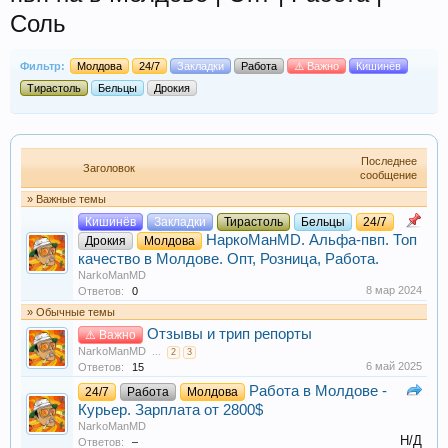
Соль
Фильтр:
Молдова
24/7
Закладки
Работа
⚠️ Важно
Кишинёв
Тирастоль
Бельцы
Дрокия
Последнее
Заголовок
сообщение
» Важные темы
Кишинёв
Закладки
Тирастоль
Бельцы
24/7
НаркоМанMD. Альфа-пвп. Топ
Дрокия
Молдова
качество в Молдове. Опт, Розница, Работа.
NarkoManMD
8 мар 2024
Ответов:
0
» Обычные темы
Отзывы и трип репорты
⚠️ Важно
NarkoManMD
...
2
3
6 май 2025
Ответов:
15
Работа в Молдове -
24/7
Работа
Молдова
Курьер. Зарплата от 2800$
NarkoManMD
Н/Д
Ответов:
–