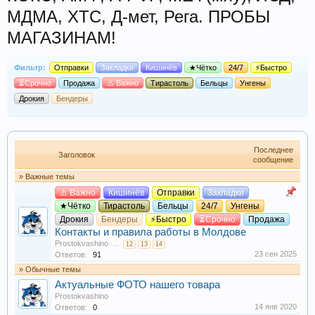
МДМА, XTC, Д-мет, Рега. ПРОБЫ
МАГАЗИНАМ!
Фильтр:
Отправки
Закладки
Кишинёв
★Чётко
24/7
⚡Быстро
⏳Срочно
Продажа
⚠️ Важно
Тирастоль
Бельцы
Унгены
Дрокия
Бендеры
Последнее
Заголовок
сообщение
» Важные темы
⚠️ Важно
Кишинёв
Отправки
Закладки
★Чётко
Тирастоль
Бельцы
24/7
Унгены
Дрокия
Бендеры
⚡Быстро
⏳Срочно
Продажа
Контакты и правила работы в Молдове
Prostokvashino
...
12
13
14
23 сен 2025
Ответов:
91
» Обычные темы
Актуальные ФОТО нашего товара
Prostokvashino
14 янв 2020
Ответов:
0