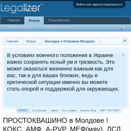
Войти или зарегистрироваться
Главная
Пользователи
Форум
Поиск сообщений
Последние сообщения
Главная
Форум
Закладки и Отправки Молдова
В условиях военного положения в Украине
важно сохранять ясный ум и трезвость. Это
может оказаться жизненно важным как для
вас, так и для ваших близких, ведь в
критической ситуации именно вы можете
стать опорой и поддержкой для окружающих.
ВОЙНА
CrocoDealer
hajime
Есть Варик
Imperia Shop
AMF FACTORY
ПРОСТОКВАШИНО в Молдове !
КОКС, АМФ, A-PVP, МЕФ(мяу), ЛСД,