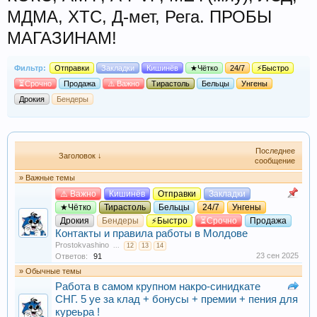
МДМА, XTC, Д-мет, Рега. ПРОБЫ
МАГАЗИНАМ!
Фильтр:
Отправки
Закладки
Кишинёв
★Чётко
24/7
⚡Быстро
⏳Срочно
Продажа
⚠️ Важно
Тирастоль
Бельцы
Унгены
Дрокия
Бендеры
Последнее
Заголовок ↓
сообщение
» Важные темы
⚠️ Важно
Кишинёв
Отправки
Закладки
★Чётко
Тирастоль
Бельцы
24/7
Унгены
Дрокия
Бендеры
⚡Быстро
⏳Срочно
Продажа
Контакты и правила работы в Молдове
Prostokvashino
...
12
13
14
23 сен 2025
Ответов:
91
» Обычные темы
Работа в самом крупном накро-синидкате
СНГ. 5 уе за клад + бонусы + премии + пения для
куреьра !