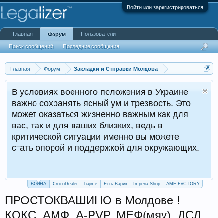
Войти или зарегистрироваться
Главная
Пользователи
Форум
Поиск сообщений
Последние сообщения
Главная
Форум
Закладки и Отправки Молдова
В условиях военного положения в Украине
важно сохранять ясный ум и трезвость. Это
может оказаться жизненно важным как для
вас, так и для ваших близких, ведь в
критической ситуации именно вы можете
стать опорой и поддержкой для окружающих.
ВОЙНА
CrocoDealer
hajime
Есть Варик
Imperia Shop
AMF FACTORY
ПРОСТОКВАШИНО в Молдове !
КОКС, АМФ, A-PVP, МЕФ(мяу), ЛСД,