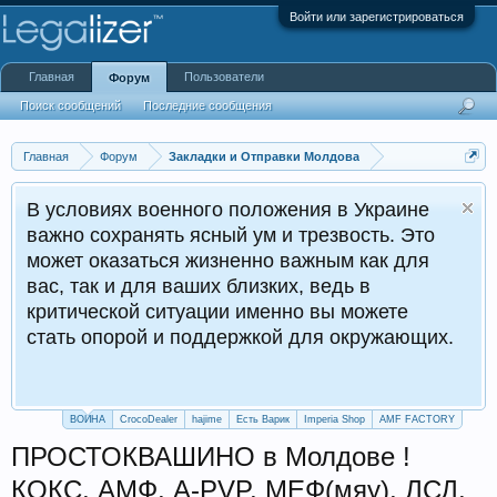
Войти или зарегистрироваться
Главная
Пользователи
Форум
Поиск сообщений
Последние сообщения
Главная
Форум
Закладки и Отправки Молдова
В условиях военного положения в Украине
важно сохранять ясный ум и трезвость. Это
может оказаться жизненно важным как для
вас, так и для ваших близких, ведь в
критической ситуации именно вы можете
стать опорой и поддержкой для окружающих.
ВОЙНА
CrocoDealer
hajime
Есть Варик
Imperia Shop
AMF FACTORY
ПРОСТОКВАШИНО в Молдове !
КОКС, АМФ, A-PVP, МЕФ(мяу), ЛСД,