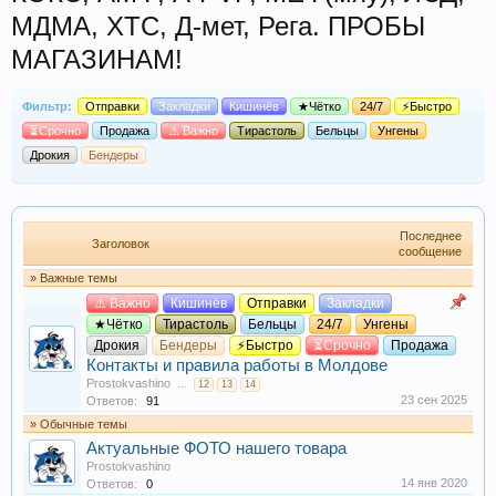
МДМА, XTC, Д-мет, Рега. ПРОБЫ
МАГАЗИНАМ!
Фильтр:
Отправки
Закладки
Кишинёв
★Чётко
24/7
⚡Быстро
⏳Срочно
Продажа
⚠️ Важно
Тирастоль
Бельцы
Унгены
Дрокия
Бендеры
Последнее
Заголовок
сообщение
» Важные темы
⚠️ Важно
Кишинёв
Отправки
Закладки
★Чётко
Тирастоль
Бельцы
24/7
Унгены
Дрокия
Бендеры
⚡Быстро
⏳Срочно
Продажа
Контакты и правила работы в Молдове
Prostokvashino
...
12
13
14
23 сен 2025
Ответов:
91
» Обычные темы
Актуальные ФОТО нашего товара
Prostokvashino
14 янв 2020
Ответов:
0