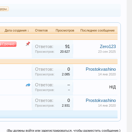
деры
Дата создания ↓
Ответов
Просмотров
Последнее сообщение
⏳Срочно
Ответов:
91
Zero123
Просмотров:
20.627
23 сен 2025
Ответов:
0
Prostokvashino
Просмотров:
2.085
14 янв 2020
Ответов:
–
Н/Д
Просмотров:
–
Ответов:
0
Prostokvashino
Просмотров:
2.931
14 янв 2020
(Вы должны войти или зарегистрироваться, чтобы разместить сообщение.)