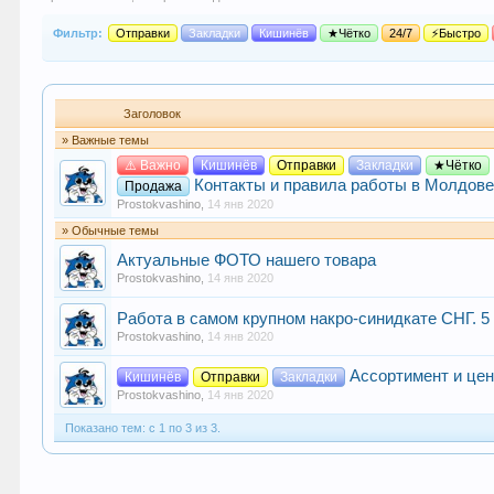
Фильтр:
Отправки
Закладки
Кишинёв
★Чётко
24/7
⚡Быстро
Заголовок
» Важные темы
⚠️ Важно
Кишинёв
Отправки
Закладки
★Чётко
Контакты и правила работы в Молдов
Продажа
Prostokvashino
,
14 янв 2020
» Обычные темы
Актуальные ФОТО нашего товара
Prostokvashino
,
14 янв 2020
Работа в самом крупном накро-синидкате СНГ. 5 
Prostokvashino
,
14 янв 2020
Ассортимент и це
Кишинёв
Отправки
Закладки
Prostokvashino
,
14 янв 2020
Показано тем: с 1 по 3 из 3.