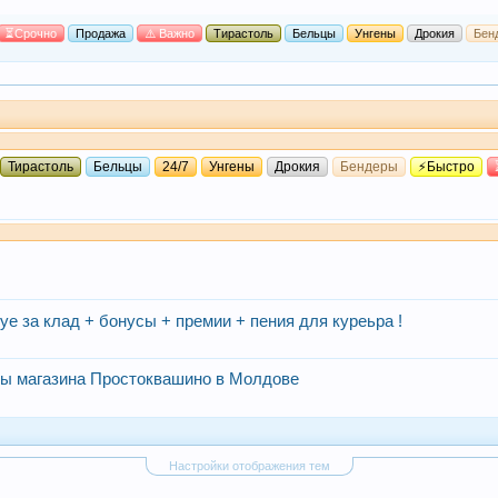
⏳Срочно
Продажа
⚠️ Важно
Тирастоль
Бельцы
Унгены
Дрокия
Бен
Тирастоль
Бельцы
24/7
Унгены
Дрокия
Бендеры
⚡Быстро
е
уе за клад + бонусы + премии + пения для куреьра !
ны магазина Простоквашино в Молдове
Настройки отображения тем