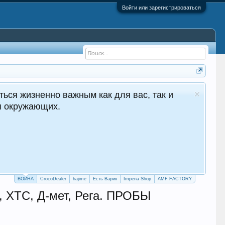
Войти или зарегистрироваться
ться жизненно важным как для вас, так и
ля окружающих.
ВОЙНА
CrocoDealer
hajime
Есть Варик
Imperia Shop
AMF FACTORY
XTC, Д-мет, Рега. ПРОБЫ