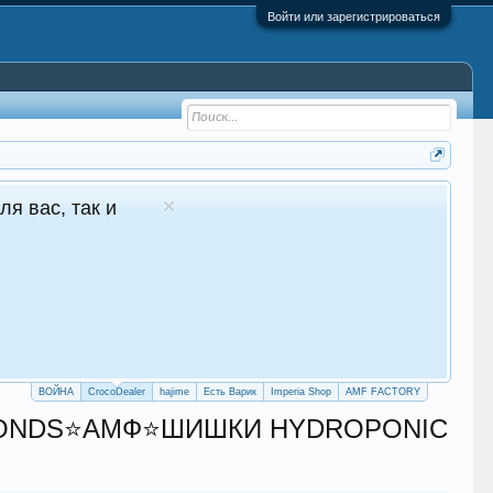
Войти или зарегистрироваться
Молдове Сайт авто продаж
ные продажи 24/7
dealer.top
ТИ НА САЙТ
ЕГРАМ БОТ
ВОЙНА
CrocoDealer
hajime
Есть Варик
Imperia Shop
AMF FACTORY
MONDS⭐АМФ⭐ШИШКИ HYDROPONIC