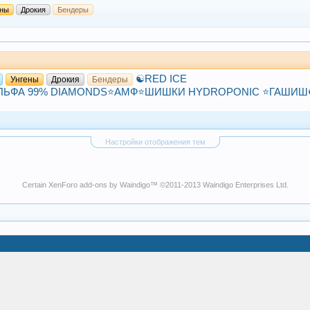
ены
Дрокия
Бендеры
☯️RED ICE
Унгены
Дрокия
Бендеры
ЬФА 99% DIAMONDS⭐АМФ⭐ШИШКИ HYDROPONIC ⭐ГАШИШ☯
Настройки отображения тем
Certain
XenForo add-ons by Waindigo
™ ©2011-2013
Waindigo Enterprises Ltd
.