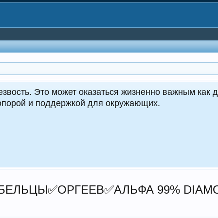
CrocoDealer - №1 в 
Круглосуточ
croco
ПЕРЕЙ
ТЕЛ
В✅БЕЛЬЦЫ✅ОРГЕЕВ✅АЛЬФА 99% DIA