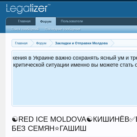
Главная
Пользователи
Форум
Поиск сообщений
Последние сообщения
Главная
Форум
Закладки и Отправки Молдова
как для вас, так и
☯️RED ICE MOLDOVA☯️КИШИНЁ
БЕЗ СЕМЯН⭐ГАШИШ