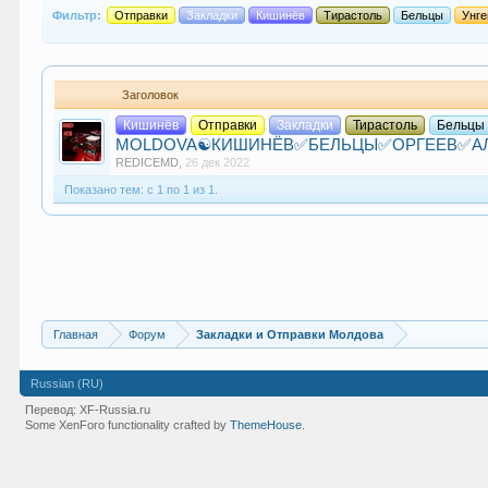
Фильтр:
Отправки
Закладки
Кишинёв
Тирастоль
Бельцы
Унг
Заголовок
Кишинёв
Отправки
Закладки
Тирастоль
Бельцы
MOLDOVA☯️КИШИНЁВ✅БЕЛЬЦЫ✅ОРГЕЕВ✅АЛ
REDICEMD
,
26 дек 2022
Показано тем: с 1 по 1 из 1.
Главная
Форум
Закладки и Отправки Молдова
Russian (RU)
Перевод:
XF-Russia.ru
Some XenForo functionality crafted by
ThemeHouse
.