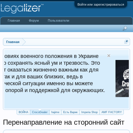
Войти или зарегистрироваться
Главная
Форум
Пользователи
Главная
о положения в Украине
Croco
ный ум и трезвость. Это
Кругл
зненно важным как для
х близких, ведь в
ии именно вы можете
ддержкой для окружающих.
ВОЙНА
CrocoDealer
hajime
Есть Варик
Imperia Shop
AMF FACTORY
Перенаправление на сторонний сайт