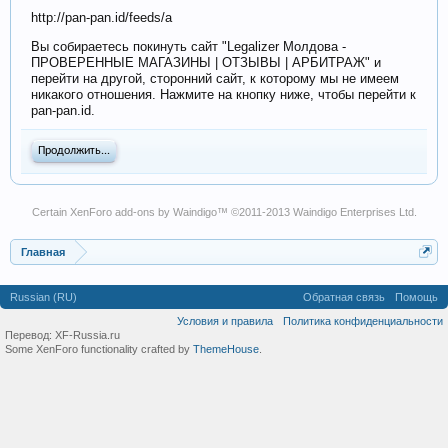
http://pan-pan.id/feeds/a
Вы собираетесь покинуть сайт "Legalizer Молдова -
ПРОВЕРЕННЫЕ МАГАЗИНЫ | ОТЗЫВЫ | АРБИТРАЖ" и
перейти на другой, сторонний сайт, к которому мы не имеем
никакого отношения. Нажмите на кнопку ниже, чтобы перейти к
pan-pan.id.
Продолжить...
Certain
XenForo add-ons by Waindigo
™ ©2011-2013
Waindigo Enterprises Ltd
.
Главная
Russian (RU)
Обратная связь
Помощь
Условия и правила
Политика конфиденциальности
Перевод:
XF-Russia.ru
Some XenForo functionality crafted by
ThemeHouse
.