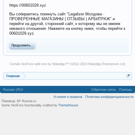
https://00601029.xyz
Вы собираетесь покинуть сайт "Legalizer Молдова -
ПРОВЕРЕННЫЕ МАГАЗИНЫ | ОТЗЫВЫ | АРБИТРАЖ" и
перейти на другой, сторонний сайт, к которому мы не имеем
никакого отношения. Нажмите на кнопку ниже, чтобы перейти к
00601029.xyz.
Продолжить...
Certain
XenForo add-ons by Waindigo
™ ©2011-2013
Waindigo Enterprises Ltd
.
Главная
Russian (RU)
Обратная связь
Помощь
Условия и правила
Политика конфиденциальности
Перевод:
XF-Russia.ru
Some XenForo functionality crafted by
ThemeHouse
.