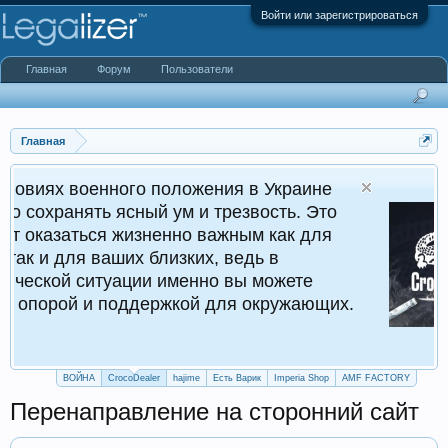
Войти или зарегистрироваться
Главная
Форум
Пользователи
Главная
о положения в Украине
Croco
ный ум и трезвость. Это
Кругло
зненно важным как для
х близких, ведь в
ии именно вы можете
держкой для окружающих.
ВОЙНА
CrocoDealer
hajime
Есть Варик
Imperia Shop
AMF FACTORY
Перенаправление на сторонний сайт