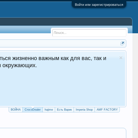
Войти или зарегистрироваться
CrocoDealer - №1 в Молдове Сайт авто продаж
Круглосуточные продажи 24/7
crocodealer.top
ПЕРЕЙТИ НА САЙТ
ТЕЛЕГРАМ БОТ
ВОЙНА
CrocoDealer
hajime
Есть Варик
Imperia Shop
AMF FACTORY