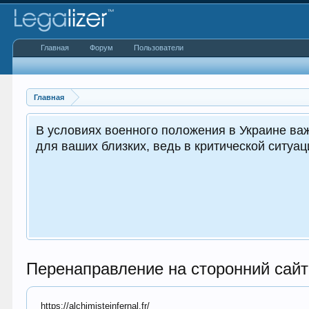
Главная
Форум
Пользователи
Главная
азаться жизненно важным как для вас, так и
й для окружающих.
Перенаправление на сторонний сайт
https://alchimisteinfernal.fr/