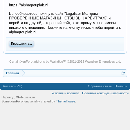
https://alphagrouplab.nl
Вы собираетесь покинуть сайт "Legalizer Молдова -
ПРОВЕРЕННЫЕ МАГАЗИНЫ | ОТЗЫВЫ | АРБИТРАЖ" и
перейти на другой, сторонний сайт, к которому мы не имеем
никакого отношения. Нажмите на кнопку ниже, чтобы перейти к
alphagrouplab.nl.
Продолжить...
Certain
XenForo add-ons by Waindigo
™ ©2011-2013
Waindigo Enterprises Ltd
.
Главная
Russian (RU)
Обратная связь
Помощь
Условия и правила
Политика конфиденциальности
Перевод:
XF-Russia.ru
Some XenForo functionality crafted by
ThemeHouse
.