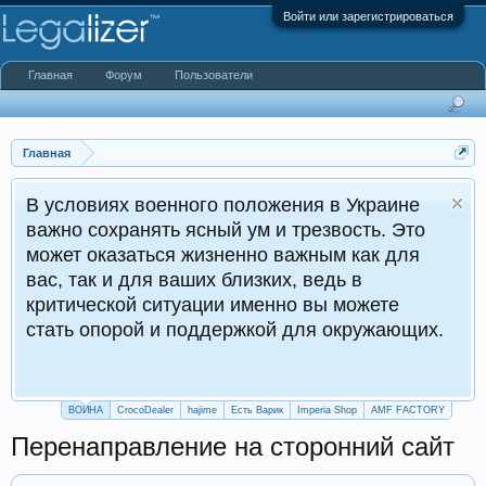
Войти или зарегистрироваться
Главная
Форум
Пользователи
Главная
ях военного положения в Украине
хранять ясный ум и трезвость. Это
азаться жизненно важным как для
и для ваших близких, ведь в
кой ситуации именно вы можете
орой и поддержкой для окружающих.
ВОЙНА
CrocoDealer
hajime
Есть Варик
Imperia Shop
AMF FACTORY
Перенаправление на сторонний сайт