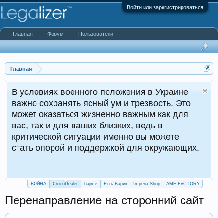
Войти или зарегистрироваться
Главная
Форум
Пользователи
Главная
енного положения в Украине
ть ясный ум и трезвость. Это
К
ся жизненно важным как для
 ваших близких, ведь в
итуации именно вы можете
и поддержкой для окружающих.
ВОЙНА
CrocoDealer
hajime
Есть Варик
Imperia Shop
AMF FACTORY
Перенаправление на сторонний сайт