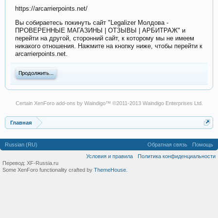
https://arcarrierpoints.net/
Вы собираетесь покинуть сайт "Legalizer Молдова -
ПРОВЕРЕННЫЕ МАГАЗИНЫ | ОТЗЫВЫ | АРБИТРАЖ" и
перейти на другой, сторонний сайт, к которому мы не имеем
никакого отношения. Нажмите на кнопку ниже, чтобы перейти к
arcarrierpoints.net.
Продолжить...
Certain
XenForo add-ons by Waindigo
™ ©2011-2013
Waindigo Enterprises Ltd
.
Главная
Russian (RU)
Обратная связь
Помощь
Условия и правила
Политика конфиденциальности
Перевод:
XF-Russia.ru
Some XenForo functionality crafted by
ThemeHouse
.