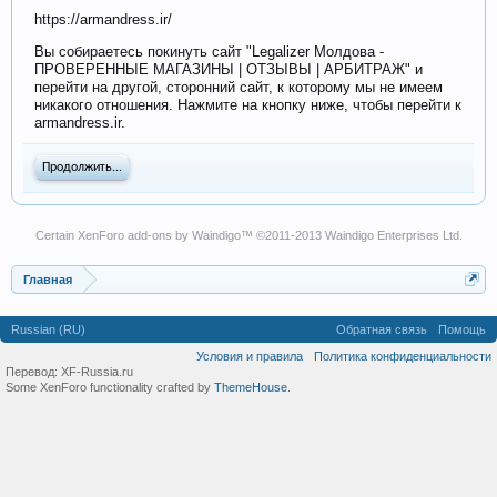
https://armandress.ir/
Вы собираетесь покинуть сайт "Legalizer Молдова -
ПРОВЕРЕННЫЕ МАГАЗИНЫ | ОТЗЫВЫ | АРБИТРАЖ" и
перейти на другой, сторонний сайт, к которому мы не имеем
никакого отношения. Нажмите на кнопку ниже, чтобы перейти к
armandress.ir.
Продолжить...
Certain
XenForo add-ons by Waindigo
™ ©2011-2013
Waindigo Enterprises Ltd
.
Главная
Russian (RU)
Обратная связь
Помощь
Условия и правила
Политика конфиденциальности
Перевод:
XF-Russia.ru
Some XenForo functionality crafted by
ThemeHouse
.