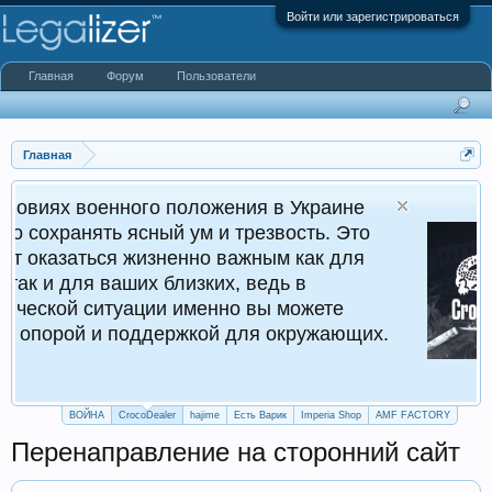
Войти или зарегистрироваться
Главная
Форум
Пользователи
Главная
ного положения в Украине
Cr
ясный ум и трезвость. Это
Кру
 жизненно важным как для
ших близких, ведь в
уации именно вы можете
поддержкой для окружающих.
ВОЙНА
CrocoDealer
hajime
Есть Варик
Imperia Shop
AMF FACTORY
Перенаправление на сторонний сайт