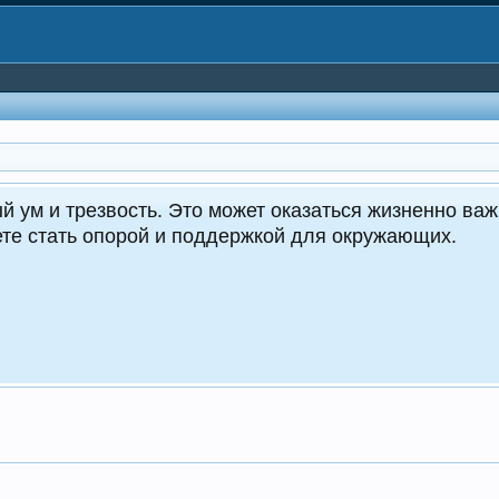
CrocoDealer - №
Круглос