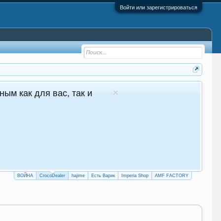
Войти или зарегистрироваться
1 в Молдове Сайт авто продаж
уточные продажи 24/7
crocodealer.top
ПЕРЕЙТИ НА САЙТ
ТЕЛЕГРАМ БОТ
ВОЙНА
CrocoDealer
hajime
Есть Варик
Imperia Shop
AMF FACTORY