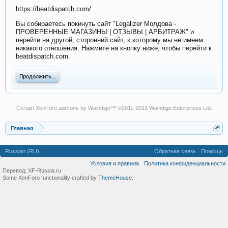
https://beatdispatch.com/
Вы собираетесь покинуть сайт "Legalizer Молдова -
ПРОВЕРЕННЫЕ МАГАЗИНЫ | ОТЗЫВЫ | АРБИТРАЖ" и
перейти на другой, сторонний сайт, к которому мы не имеем
никакого отношения. Нажмите на кнопку ниже, чтобы перейти к
beatdispatch.com.
Продолжить...
Certain
XenForo add-ons by Waindigo
™ ©2011-2013
Waindigo Enterprises Ltd
.
Главная
Russian (RU)
Обратная связь
Помощь
Условия и правила
Политика конфиденциальности
Перевод:
XF-Russia.ru
Some XenForo functionality crafted by
ThemeHouse
.