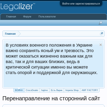
Войти или зарегистрироваться
Главная
Форум
Пользователи
Главная
ях военного положения в Украине
хранять ясный ум и трезвость. Это
азаться жизненно важным как для
и для ваших близких, ведь в
кой ситуации именно вы можете
орой и поддержкой для окружающих.
ВОЙНА
CrocoDealer
hajime
Есть Варик
Imperia Shop
AMF FACTORY
Перенаправление на сторонний сайт