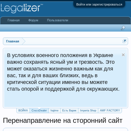
Войти или зарегистрироваться
Главная
Форум
Пользователи
Главная
енного положения в Украине
ть ясный ум и трезвость. Это
К
ся жизненно важным как для
 ваших близких, ведь в
итуации именно вы можете
и поддержкой для окружающих.
ВОЙНА
CrocoDealer
hajime
Есть Варик
Imperia Shop
AMF FACTORY
Перенаправление на сторонний сайт