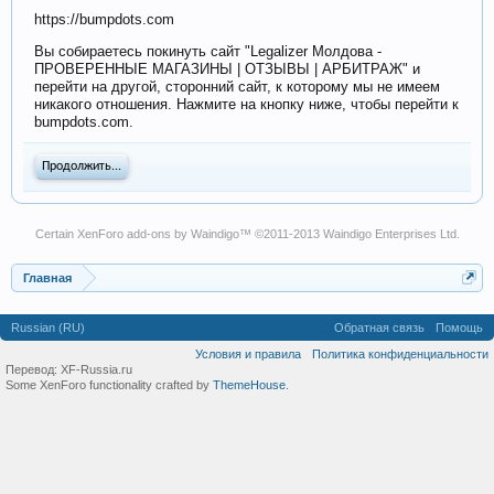
https://bumpdots.com
Вы собираетесь покинуть сайт "Legalizer Молдова -
ПРОВЕРЕННЫЕ МАГАЗИНЫ | ОТЗЫВЫ | АРБИТРАЖ" и
перейти на другой, сторонний сайт, к которому мы не имеем
никакого отношения. Нажмите на кнопку ниже, чтобы перейти к
bumpdots.com.
Продолжить...
Certain
XenForo add-ons by Waindigo
™ ©2011-2013
Waindigo Enterprises Ltd
.
Главная
Russian (RU)
Обратная связь
Помощь
Условия и правила
Политика конфиденциальности
Перевод:
XF-Russia.ru
Some XenForo functionality crafted by
ThemeHouse
.