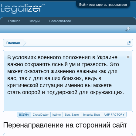
Войти или зарегистрироваться
Главная
Форум
Пользователи
Главная
ях военного положения в Украине
хранять ясный ум и трезвость. Это
азаться жизненно важным как для
и для ваших близких, ведь в
кой ситуации именно вы можете
орой и поддержкой для окружающих.
ВОЙНА
CrocoDealer
hajime
Есть Варик
Imperia Shop
AMF FACTORY
Перенаправление на сторонний сайт