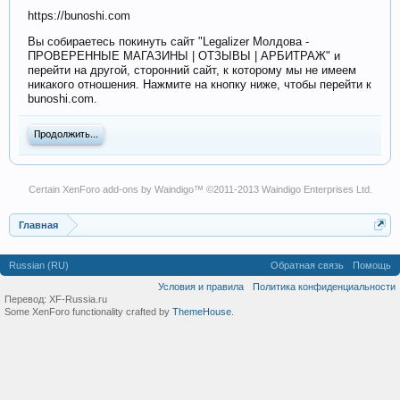
https://bunoshi.com
Вы собираетесь покинуть сайт "Legalizer Молдова -
ПРОВЕРЕННЫЕ МАГАЗИНЫ | ОТЗЫВЫ | АРБИТРАЖ" и
перейти на другой, сторонний сайт, к которому мы не имеем
никакого отношения. Нажмите на кнопку ниже, чтобы перейти к
bunoshi.com.
Продолжить...
Certain
XenForo add-ons by Waindigo
™ ©2011-2013
Waindigo Enterprises Ltd
.
Главная
Russian (RU)
Обратная связь
Помощь
Условия и правила
Политика конфиденциальности
Перевод:
XF-Russia.ru
Some XenForo functionality crafted by
ThemeHouse
.