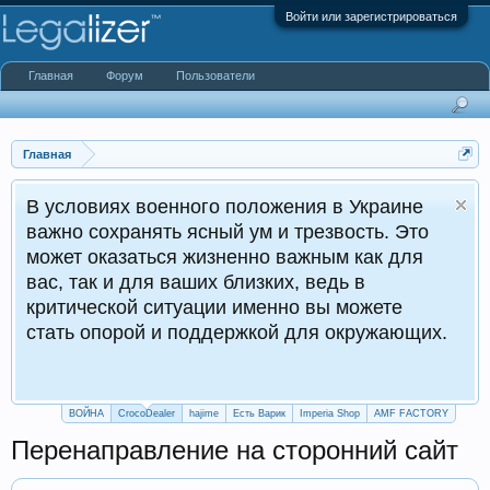
Войти или зарегистрироваться
Главная
Форум
Пользователи
Главная
енного положения в Украине
ть ясный ум и трезвость. Это
К
ся жизненно важным как для
 ваших близких, ведь в
итуации именно вы можете
и поддержкой для окружающих.
ВОЙНА
CrocoDealer
hajime
Есть Варик
Imperia Shop
AMF FACTORY
Перенаправление на сторонний сайт