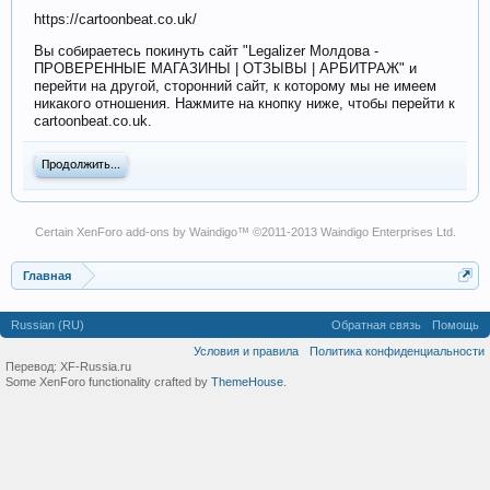
https://cartoonbeat.co.uk/
Вы собираетесь покинуть сайт "Legalizer Молдова -
ПРОВЕРЕННЫЕ МАГАЗИНЫ | ОТЗЫВЫ | АРБИТРАЖ" и
перейти на другой, сторонний сайт, к которому мы не имеем
никакого отношения. Нажмите на кнопку ниже, чтобы перейти к
cartoonbeat.co.uk.
Продолжить...
Certain
XenForo add-ons by Waindigo
™ ©2011-2013
Waindigo Enterprises Ltd
.
Главная
Russian (RU)
Обратная связь
Помощь
Условия и правила
Политика конфиденциальности
Перевод:
XF-Russia.ru
Some XenForo functionality crafted by
ThemeHouse
.