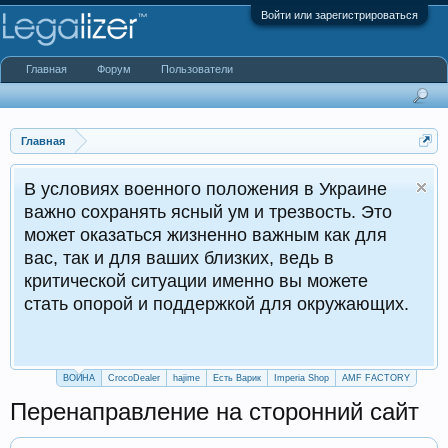
Войти или зарегистрироваться
Главная
Форум
Пользователи
Главная
ях военного положения в Украине
хранять ясный ум и трезвость. Это
азаться жизненно важным как для
и для ваших близких, ведь в
кой ситуации именно вы можете
орой и поддержкой для окружающих.
ВОЙНА
CrocoDealer
hajime
Есть Варик
Imperia Shop
AMF FACTORY
Перенаправление на сторонний сайт