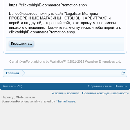
https://clicktohighE-commercePromotion.shop
Вы собираетесь покинуть сайт "Legalizer Молдова -
ПРОВЕРЕННЫЕ МАГАЗИНЫ | ОТЗЫВЫ | АРБИТРАЖ" и
перейти на другой, сторонний сайт, к которому мы не имеем
никакого отношения. Нажмите на кнопку ниже, чтобы перейти к
clicktohighE-commercePromotion.shop.
Продолжить...
Certain
XenForo add-ons by Waindigo
™ ©2011-2013
Waindigo Enterprises Ltd
.
Главная
Russian (RU)
Обратная связь
Помощь
Условия и правила
Политика конфиденциальности
Перевод:
XF-Russia.ru
Some XenForo functionality crafted by
ThemeHouse
.