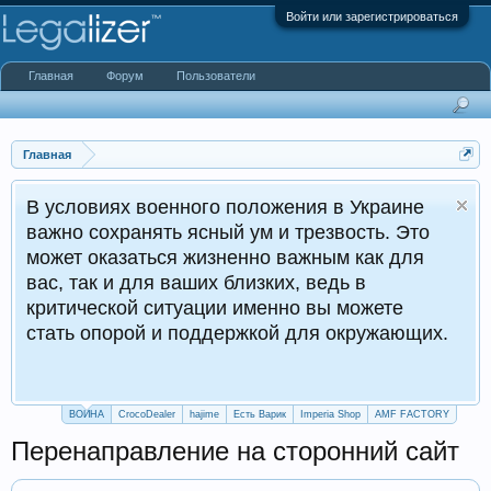
Войти или зарегистрироваться
Главная
Форум
Пользователи
Главная
х военного положения в Украине
ранять ясный ум и трезвость. Это
заться жизненно важным как для
 для ваших близких, ведь в
ой ситуации именно вы можете
рой и поддержкой для окружающих.
ВОЙНА
CrocoDealer
hajime
Есть Варик
Imperia Shop
AMF FACTORY
Перенаправление на сторонний сайт