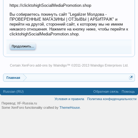
https://clicktohighSocialMediaPromotion.shop
Вы собираетесь покинуть сайт "Legalizer Молдова -
ПРОВЕРЕННЫЕ МАГАЗИНЫ | ОТЗЫВЫ | АРБИТРАЖ" и
перейти на другой, сторонний сайт, к которому мы не имеем
никакого отношения. Нажмите на кнопку ниже, чтобы перейти к
clicktohighSocialMediaPromotion.shop.
Продолжить...
Certain
XenForo add-ons by Waindigo
™ ©2011-2013
Waindigo Enterprises Ltd
.
Главная
Russian (RU)
Обратная связь
Помощь
Условия и правила
Политика конфиденциальности
Перевод:
XF-Russia.ru
Some XenForo functionality crafted by
ThemeHouse
.