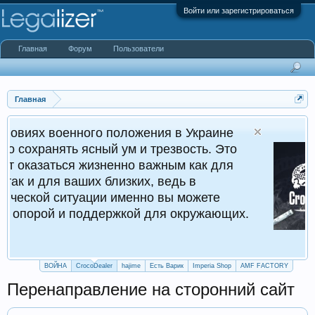
Войти или зарегистрироваться
Главная
Форум
Пользователи
Главная
ного положения в Украине
Cr
ясный ум и трезвость. Это
Кру
 жизненно важным как для
ших близких, ведь в
уации именно вы можете
поддержкой для окружающих.
ВОЙНА
CrocoDealer
hajime
Есть Варик
Imperia Shop
AMF FACTORY
Перенаправление на сторонний сайт