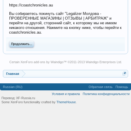
https://coastchronicles.au
Вы собираетесь покинуть сайт "Legalizer Молдова -
ПРОВЕРЕННЫЕ МАГАЗИНЫ | ОТЗЫВЫ | АРБИТРАЖ" и
перейти на другой, сторонний сайт, к которому мы не имеем
никакого отношения. Нажмите на кнопку ниже, чтобы перейти к
coastchronicles.au.
Продолжить...
Certain
XenForo add-ons by Waindigo
™ ©2011-2013
Waindigo Enterprises Ltd
.
Главная
Russian (RU)
Обратная связь
Помощь
Условия и правила
Политика конфиденциальности
Перевод:
XF-Russia.ru
Some XenForo functionality crafted by
ThemeHouse
.