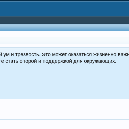
CrocoDealer
Кру