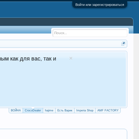
Войти или зарегистрироваться
 - №1 в Молдове Сайт авто продаж
глосуточные продажи 24/7
crocodealer.top
ПЕРЕЙТИ НА САЙТ
ТЕЛЕГРАМ БОТ
ВОЙНА
CrocoDealer
hajime
Есть Варик
Imperia Shop
AMF FACTORY