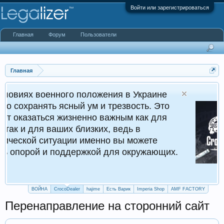
Войти или зарегистрироваться
Главная
Форум
Пользователи
Главная
ного положения в Украине
Cr
ясный ум и трезвость. Это
Кру
 жизненно важным как для
аших близких, ведь в
уации именно вы можете
поддержкой для окружающих.
ВОЙНА
CrocoDealer
hajime
Есть Варик
Imperia Shop
AMF FACTORY
Перенаправление на сторонний сайт