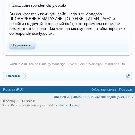
https://correspondentdaily.co.uk/
Вы собираетесь покинуть сайт "Legalizer Молдова -
ПРОВЕРЕННЫЕ МАГАЗИНЫ | ОТЗЫВЫ | АРБИТРАЖ" и
перейти на другой, сторонний сайт, к которому мы не имеем
никакого отношения. Нажмите на кнопку ниже, чтобы перейти к
correspondentdaily.co.uk.
Продолжить...
Certain
XenForo add-ons by Waindigo
™ ©2011-2013
Waindigo Enterprises Ltd
.
Главная
Russian (RU)
Обратная связь
Помощь
Условия и правила
Политика конфиденциальности
Перевод:
XF-Russia.ru
Some XenForo functionality crafted by
ThemeHouse
.