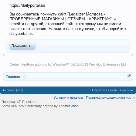
https://dailyportal.us
Вы собираетесь покинуть сайт "Legalizer Молдова -
ПРОВЕРЕННЫЕ МАГАЗИНЫ | ОТЗЫВЫ | АРБИТРАЖ" и
перейти на другой, сторонний сайт, к которому мы не имеем
никакого отношения. Нажмите на кнопку ниже, чтобы перейти к
dailyportal.us.
Продолжить...
Certain
XenForo add-ons by Waindigo
™ ©2011-2013
Waindigo Enterprises Ltd
.
Главная
Russian (RU)
Обратная связь
Помощь
Условия и правила
Политика конфиденциальности
Перевод:
XF-Russia.ru
Some XenForo functionality crafted by
ThemeHouse
.