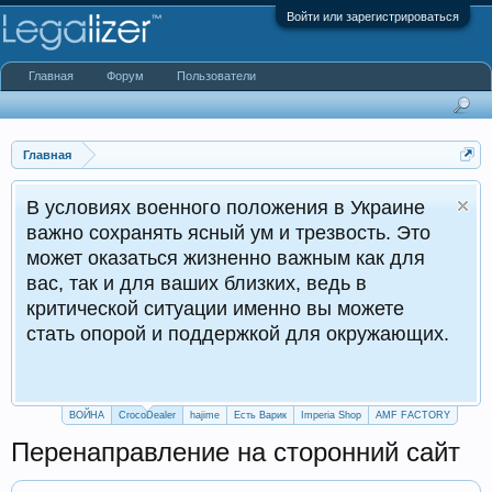
Войти или зарегистрироваться
Главная
Форум
Пользователи
Главная
военного положения в Украине
нять ясный ум и трезвость. Это
ться жизненно важным как для
для ваших близких, ведь в
 ситуации именно вы можете
ой и поддержкой для окружающих.
ВОЙНА
CrocoDealer
hajime
Есть Варик
Imperia Shop
AMF FACTORY
Перенаправление на сторонний сайт