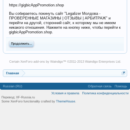
https://gigbicAppPromotion.shop
Вы собираетесь покинуть сайт "Legalizer Молдова -
ПРОВЕРЕННЫЕ МАГАЗИНЫ | ОТЗЫВЫ | АРБИТРАЖ" и
перейти на другой, сторонний сайт, к которому мы не имеем
никакого отношения. Нажмите на кнопку ниже, чтобы перейти к
gigbicAppPromotion.shop.
Продолжить...
Certain
XenForo add-ons by Waindigo
™ ©2011-2013
Waindigo Enterprises Ltd
.
Главная
Russian (RU)
Обратная связь
Помощь
Условия и правила
Политика конфиденциальности
Перевод:
XF-Russia.ru
Some XenForo functionality crafted by
ThemeHouse
.