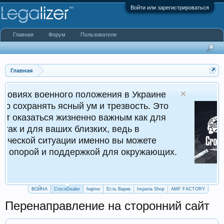
Войти или зарегистрироваться
Главная
Форум
Пользователи
Главная
ного положения в Украине
Cr
ясный ум и трезвость. Это
Кру
 жизненно важным как для
ших близких, ведь в
уации именно вы можете
поддержкой для окружающих.
ВОЙНА
CrocoDealer
hajime
Есть Варик
Imperia Shop
AMF FACTORY
Перенаправление на сторонний сайт