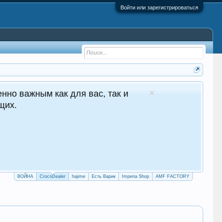
Войти или зарегистрироваться
ове Сайт авто продаж
продажи 24/7
er.top
А САЙТ
 БОТ
ВОЙНА
CrocoDealer
hajime
Есть Варик
Imperia Shop
AMF FACTORY