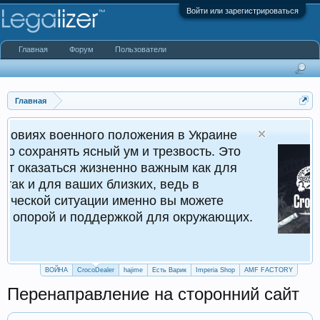
Войти или зарегистрироваться
Главная
Форум
Пользователи
Главная
ного положения в Украине
Cr
ясный ум и трезвость. Это
Кру
 жизненно важным как для
ших близких, ведь в
уации именно вы можете
поддержкой для окружающих.
ВОЙНА
CrocoDealer
hajime
Есть Варик
Imperia Shop
AMF FACTORY
Перенаправление на сторонний сайт