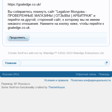
https://goaledge.co.uk/
Вы собираетесь покинуть сайт "Legalizer Молдова -
ПРОВЕРЕННЫЕ МАГАЗИНЫ | ОТЗЫВЫ | АРБИТРАЖ" и
перейти на другой, сторонний сайт, к которому мы не имеем
никакого отношения. Нажмите на кнопку ниже, чтобы перейти к
goaledge.co.uk.
Продолжить...
Certain
XenForo add-ons by Waindigo
™ ©2011-2013
Waindigo Enterprises Ltd
.
Главная
Russian (RU)
Обратная связь
Помощь
Условия и правила
Политика конфиденциальности
Перевод:
XF-Russia.ru
Some XenForo functionality crafted by
ThemeHouse
.