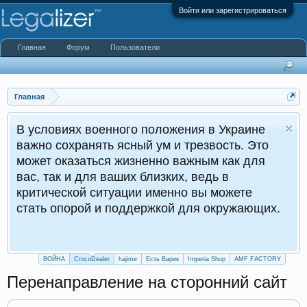
Войти или зарегистрироваться
Главная
Форум
Пользователи
Главная
военного положения в Украине
нять ясный ум и трезвость. Это
ться жизненно важным как для
для ваших близких, ведь в
 ситуации именно вы можете
ой и поддержкой для окружающих.
ВОЙНА
CrocoDealer
hajime
Есть Варик
Imperia Shop
AMF FACTORY
Перенаправление на сторонний сайт