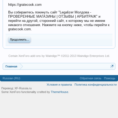
https://gratecook.com
Вы собираетесь покинуть сайт "Legalizer Молдова -
ПРОВЕРЕННЫЕ МАГАЗИНЫ | ОТЗЫВЫ | АРБИТРАЖ" и
перейти на другой, сторонний сайт, к которому мы не имеем
никакого отношения. Нажмите на кнопку ниже, чтобы перейти к
gratecook.com.
Продолжить...
Certain
XenForo add-ons by Waindigo
™ ©2011-2013
Waindigo Enterprises Ltd
.
Главная
Russian (RU)
Обратная связь
Помощь
Условия и правила
Политика конфиденциальности
Перевод:
XF-Russia.ru
Some XenForo functionality crafted by
ThemeHouse
.