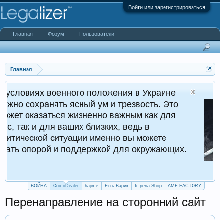
Войти или зарегистрироваться
Главная
Форум
Пользователи
Главная
енного положения в Украине
ть ясный ум и трезвость. Это
К
ся жизненно важным как для
 ваших близких, ведь в
итуации именно вы можете
и поддержкой для окружающих.
ВОЙНА
CrocoDealer
hajime
Есть Варик
Imperia Shop
AMF FACTORY
Перенаправление на сторонний сайт