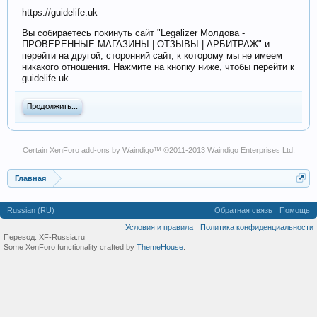
https://guidelife.uk
Вы собираетесь покинуть сайт "Legalizer Молдова -
ПРОВЕРЕННЫЕ МАГАЗИНЫ | ОТЗЫВЫ | АРБИТРАЖ" и
перейти на другой, сторонний сайт, к которому мы не имеем
никакого отношения. Нажмите на кнопку ниже, чтобы перейти к
guidelife.uk.
Продолжить...
Certain
XenForo add-ons by Waindigo
™ ©2011-2013
Waindigo Enterprises Ltd
.
Главная
Russian (RU)
Обратная связь
Помощь
Условия и правила
Политика конфиденциальности
Перевод:
XF-Russia.ru
Some XenForo functionality crafted by
ThemeHouse
.